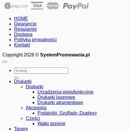
cen:
od
210.00zł
HOME
do
Gwarancje
575.00zł
Regulamin
Dostawa
Polityka prywatności
Kontakt
Copyright 2026 ©
SystemPromowania.pl
Szukaj:
Drukarki
Drukarki
Urządzenia wielofunkcyjne
Drukarki laserowe
Drukarki atramentowe
Akcesoria
Podajniki, Szuflady, Duplexy
Części
Wałki grzejne
Tonery