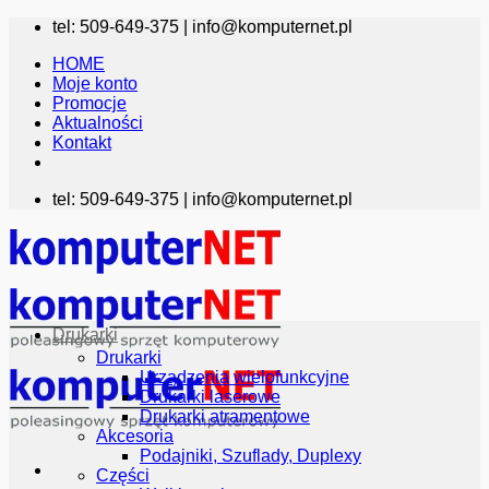
Przewiń
tel: 509-649-375 |
info@komputernet.pl
do
HOME
zawartości
Moje konto
Promocje
Aktualności
Kontakt
tel: 509-649-375 |
info@komputernet.pl
Drukarki
Drukarki
Urządzenia wielofunkcyjne
Drukarki laserowe
Drukarki atramentowe
Akcesoria
Podajniki, Szuflady, Duplexy
Części