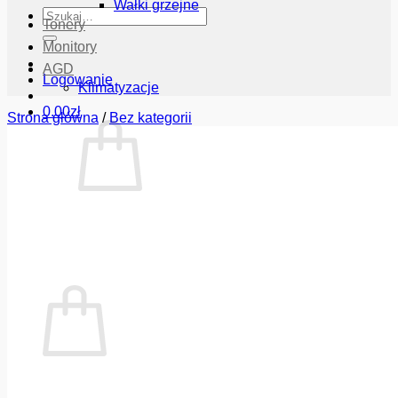
Wałki grzejne
Szukaj:
Tonery
Monitory
AGD
Logowanie
Klimatyzacje
0.00
zł
Strona główna
/
Bez kategorii
Brak produktów w koszyku.
Wróć do sklepu
Koszyk
Brak produktów w koszyku.