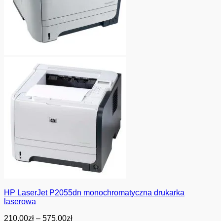
HP LaserJet P2055dn monochromatyczna drukarka
laserowa
Zakres
210.00
zł
–
575.00
zł