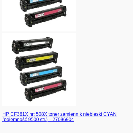
HP CF361X nr: 508X toner zamiennik niebieski CYAN
(pojemność 9500 str.) – 27086904