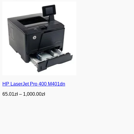
HP LaserJet Pro 400 M401dn
Zakres
65.01
zł
–
1,000.00
zł
cen:
od
65.01zł
do
1,000.00zł