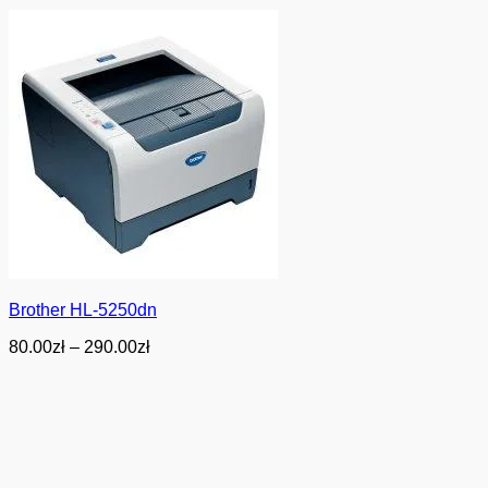
Brother HL-5250dn
Zakres
80.00
zł
–
290.00
zł
cen:
od
80.00zł
do
290.00zł