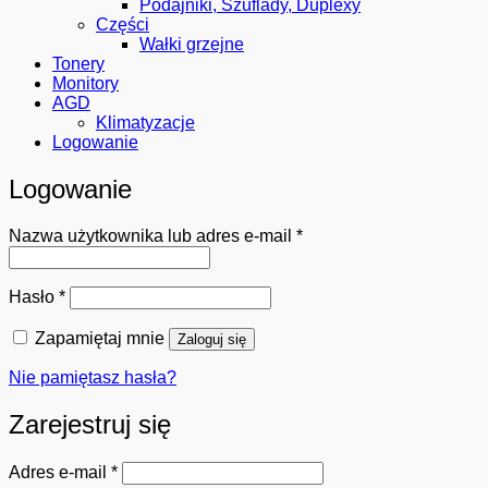
Podajniki, Szuflady, Duplexy
Części
Wałki grzejne
Tonery
Monitory
AGD
Klimatyzacje
Logowanie
Logowanie
Wymagane
Nazwa użytkownika lub adres e-mail
*
Wymagane
Hasło
*
Zapamiętaj mnie
Zaloguj się
Nie pamiętasz hasła?
Zarejestruj się
Wymagane
Adres e-mail
*