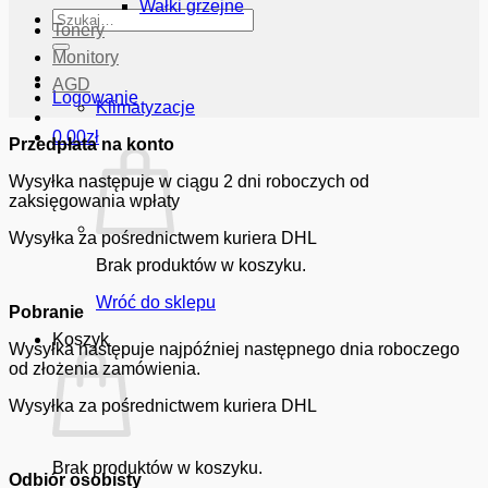
Wałki grzejne
Szukaj:
Tonery
Monitory
AGD
Logowanie
Klimatyzacje
0.00
zł
Przedpłata na konto
Wysyłka następuje w ciągu 2 dni roboczych od
zaksięgowania wpłaty
Wysyłka za pośrednictwem kuriera DHL
Brak produktów w koszyku.
Wróć do sklepu
Pobranie
Koszyk
Wysyłka następuje najpóźniej następnego dnia roboczego
od złożenia zamówienia.
Wysyłka za pośrednictwem kuriera DHL
Brak produktów w koszyku.
Odbiór osobisty