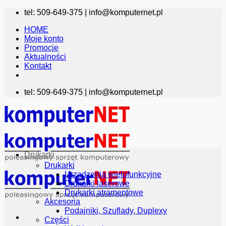
Przewiń
tel: 509-649-375 |
info@komputernet.pl
do
HOME
zawartości
Moje konto
Promocje
Aktualności
Kontakt
tel: 509-649-375 |
info@komputernet.pl
Drukarki
Drukarki
Urządzenia wielofunkcyjne
Drukarki laserowe
Drukarki atramentowe
Akcesoria
Podajniki, Szuflady, Duplexy
Części