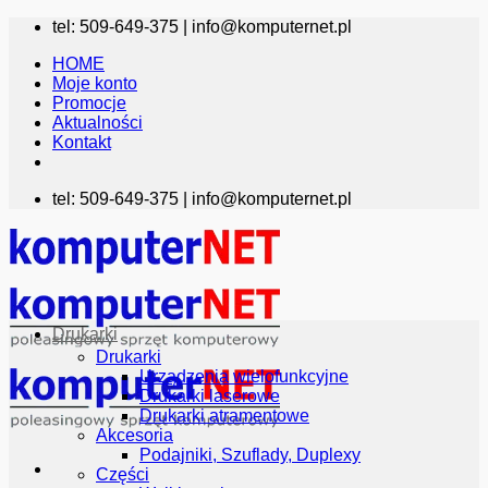
Przewiń
tel: 509-649-375 |
info@komputernet.pl
do
HOME
zawartości
Moje konto
Promocje
Aktualności
Kontakt
tel: 509-649-375 |
info@komputernet.pl
Drukarki
Drukarki
Urządzenia wielofunkcyjne
Drukarki laserowe
Drukarki atramentowe
Akcesoria
Podajniki, Szuflady, Duplexy
Części