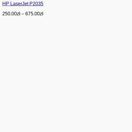
HP LaserJet P2035
Zakres
250.00
zł
–
675.00
zł
cen:
od
250.00zł
do
675.00zł