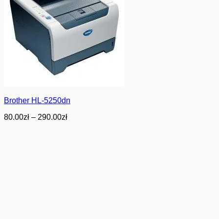
Brother HL-5250dn
Zakres
80.00
zł
–
290.00
zł
cen:
od
80.00zł
do
290.00zł