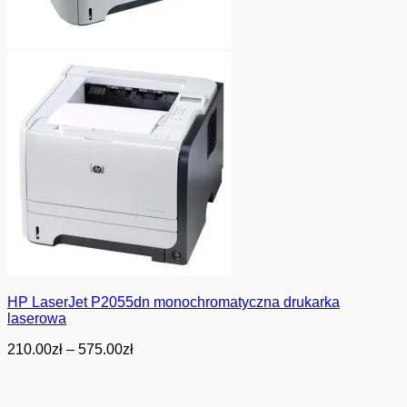
HP LaserJet P2055dn monochromatyczna drukarka
laserowa
Zakres
210.00
zł
–
575.00
zł
cen:
od
210.00zł