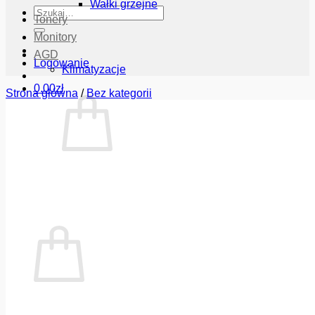
Wałki grzejne
Szukaj:
Tonery
Monitory
AGD
Logowanie
Klimatyzacje
0.00
zł
Strona główna
/
Bez kategorii
Brak produktów w koszyku.
Wróć do sklepu
Koszyk
Brak produktów w koszyku.