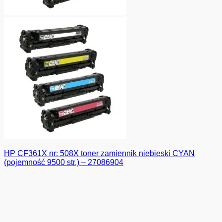
HP CF361X nr: 508X toner zamiennik niebieski CYAN
(pojemność 9500 str.) – 27086904