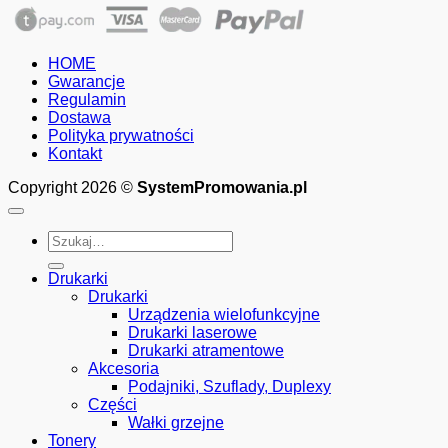
HOME
Gwarancje
Regulamin
Dostawa
Polityka prywatności
Kontakt
Copyright 2026 ©
SystemPromowania.pl
Szukaj:
Drukarki
Drukarki
Urządzenia wielofunkcyjne
Drukarki laserowe
Drukarki atramentowe
Akcesoria
Podajniki, Szuflady, Duplexy
Części
Wałki grzejne
Tonery