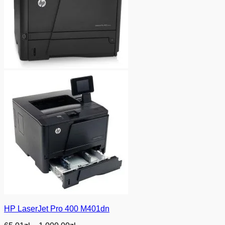
HP LaserJet Pro 400 M401dn