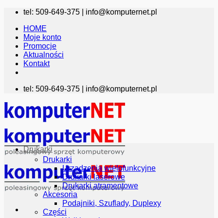
Przewiń
tel: 509-649-375 |
info@komputernet.pl
do
HOME
zawartości
Moje konto
Promocje
Aktualności
Kontakt
tel: 509-649-375 |
info@komputernet.pl
Drukarki
Drukarki
Urządzenia wielofunkcyjne
Drukarki laserowe
Drukarki atramentowe
Akcesoria
Podajniki, Szuflady, Duplexy
Części