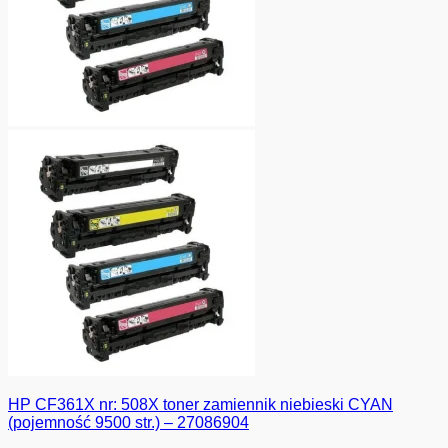
HP CF361X nr: 508X toner zamiennik niebieski CYAN
(pojemność 9500 str.) – 27086904