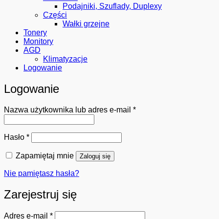
Podajniki, Szuflady, Duplexy
Części
Wałki grzejne
Tonery
Monitory
AGD
Klimatyzacje
Logowanie
Logowanie
Wymagane
Nazwa użytkownika lub adres e-mail
*
Wymagane
Hasło
*
Zapamiętaj mnie
Zaloguj się
Nie pamiętasz hasła?
Zarejestruj się
Wymagane
Adres e-mail
*