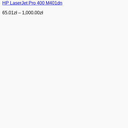
HP LaserJet Pro 400 M401dn
Zakres
65.01
zł
–
1,000.00
zł
cen:
od
65.01zł
do
1,000.00zł