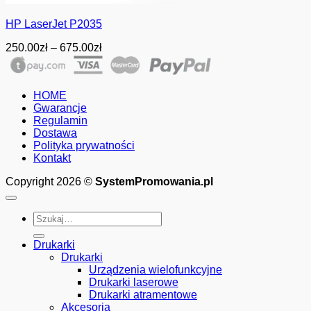
HP LaserJet P2035
Zakres
250.00
zł
–
675.00
zł
cen:
od
250.00zł
HOME
do
Gwarancje
675.00zł
Regulamin
Dostawa
Polityka prywatności
Kontakt
Copyright 2026 ©
SystemPromowania.pl
Szukaj:
Drukarki
Drukarki
Urządzenia wielofunkcyjne
Drukarki laserowe
Drukarki atramentowe
Akcesoria