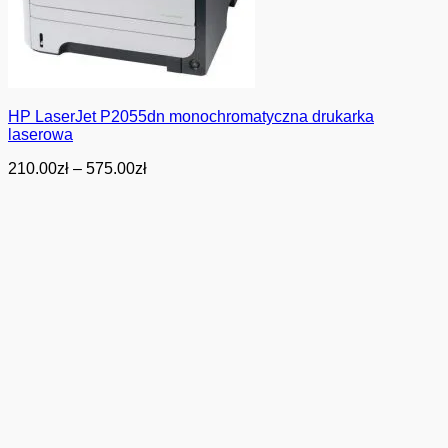
HP LaserJet P2055dn monochromatyczna drukarka
laserowa
Zakres
210.00
zł
–
575.00
zł
cen:
od
210.00zł
do
575.00zł