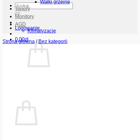
Wałki grzejne
Szukaj:
Tonery
Monitory
AGD
Logowanie
Klimatyzacje
0.00
zł
Strona główna
/
Bez kategorii
Brak produktów w koszyku.
Wróć do sklepu
Koszyk
Brak produktów w koszyku.