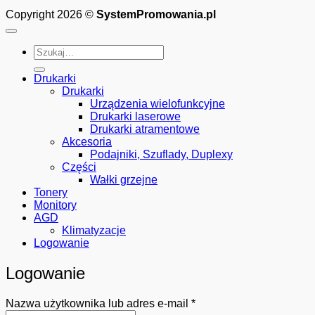
Copyright 2026 ©
SystemPromowania.pl
Szukaj:
Drukarki
Drukarki
Urządzenia wielofunkcyjne
Drukarki laserowe
Drukarki atramentowe
Akcesoria
Podajniki, Szuflady, Duplexy
Części
Wałki grzejne
Tonery
Monitory
AGD
Klimatyzacje
Logowanie
Logowanie
Wymagane
Nazwa użytkownika lub adres e-mail
*