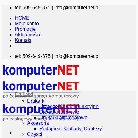
Przewiń
tel: 509-649-375 |
info@komputernet.pl
do
HOME
zawartości
Moje konto
Promocje
Aktualności
Kontakt
tel: 509-649-375 |
info@komputernet.pl
Drukarki
Drukarki
Urządzenia wielofunkcyjne
Drukarki laserowe
Drukarki atramentowe
Akcesoria
Podajniki, Szuflady, Duplexy
Części