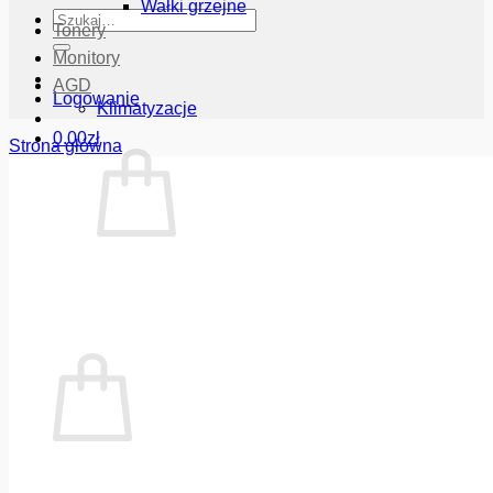
Wałki grzejne
Szukaj:
Tonery
Monitory
AGD
Logowanie
Klimatyzacje
0.00
zł
Strona główna
Brak produktów w koszyku.
Wróć do sklepu
Koszyk
Brak produktów w koszyku.