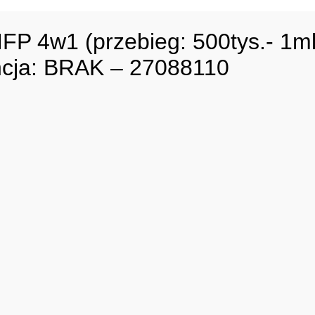
P 4w1 (przebieg: 500tys.- 1ml
cja: BRAK – 27088110