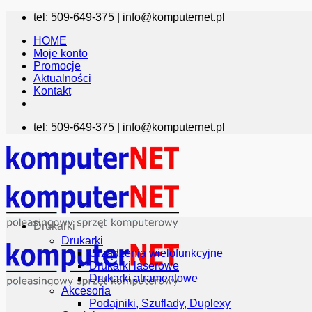
Przewiń
tel: 509-649-375 |
info@komputernet.pl
do
HOME
zawartości
Moje konto
Promocje
Aktualności
Kontakt
tel: 509-649-375 |
info@komputernet.pl
Drukarki
Drukarki
Urządzenia wielofunkcyjne
Drukarki laserowe
Drukarki atramentowe
Akcesoria
Podajniki, Szuflady, Duplexy