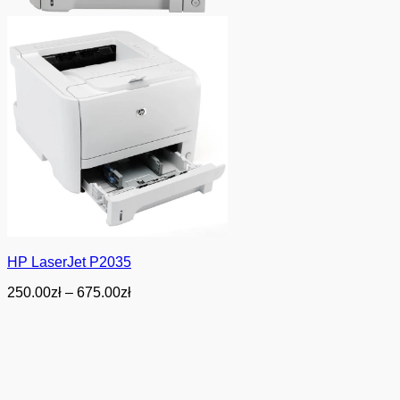
HP LaserJet P2035
Zakres
250.00
zł
–
675.00
zł
cen:
od
250.00zł
do
675.00zł