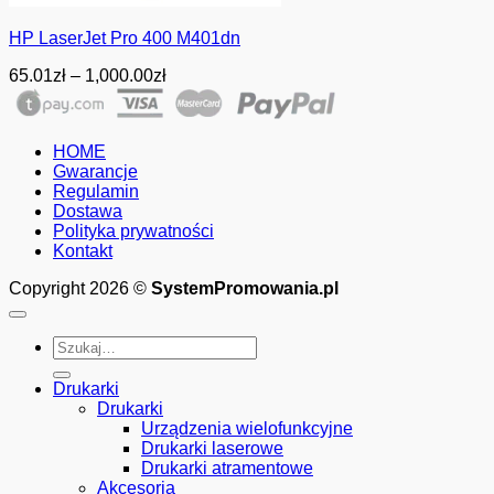
HP LaserJet Pro 400 M401dn
Zakres
65.01
zł
–
1,000.00
zł
cen:
od
65.01zł
HOME
do
Gwarancje
1,000.00zł
Regulamin
Dostawa
Polityka prywatności
Kontakt
Copyright 2026 ©
SystemPromowania.pl
Szukaj:
Drukarki
Drukarki
Urządzenia wielofunkcyjne
Drukarki laserowe
Drukarki atramentowe
Akcesoria