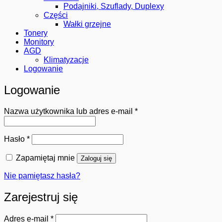
Podajniki, Szuflady, Duplexy
Części
Wałki grzejne
Tonery
Monitory
AGD
Klimatyzacje
Logowanie
Logowanie
Wymagane
Nazwa użytkownika lub adres e-mail
*
Wymagane
Hasło
*
Zapamiętaj mnie
Zaloguj się
Nie pamiętasz hasła?
Zarejestruj się
Wymagane
Adres e-mail
*