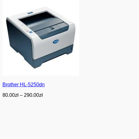
Brother HL-5250dn
Zakres
80.00
zł
–
290.00
zł
cen:
od
80.00zł
do
290.00zł