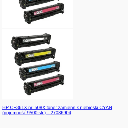
HP CF361X nr: 508X toner zamiennik niebieski CYAN
(pojemność 9500 str.) – 27086904