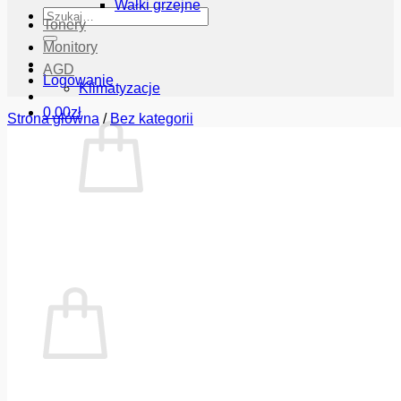
Wałki grzejne
Szukaj:
Tonery
Monitory
AGD
Logowanie
Klimatyzacje
0.00
zł
Strona główna
/
Bez kategorii
Brak produktów w koszyku.
Wróć do sklepu
Koszyk
Brak produktów w koszyku.