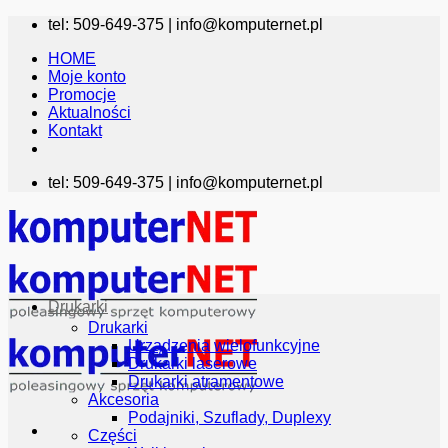
Przewiń
tel: 509-649-375 |
info@komputernet.pl
do
HOME
zawartości
Moje konto
Promocje
Aktualności
Kontakt
tel: 509-649-375 |
info@komputernet.pl
Drukarki
Drukarki
Urządzenia wielofunkcyjne
Drukarki laserowe
Drukarki atramentowe
Akcesoria
Podajniki, Szuflady, Duplexy
Części