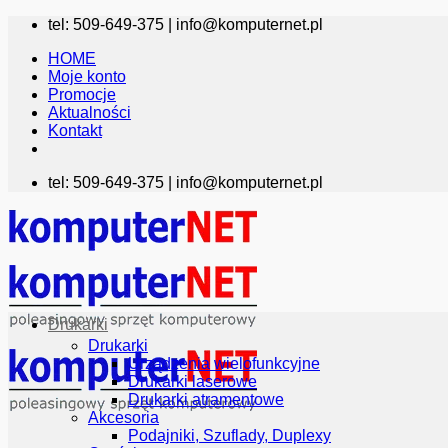
Przewiń
tel: 509-649-375 |
info@komputernet.pl
do
HOME
zawartości
Moje konto
Promocje
Aktualności
Kontakt
tel: 509-649-375 |
info@komputernet.pl
Drukarki
Drukarki
Urządzenia wielofunkcyjne
Drukarki laserowe
Drukarki atramentowe
Akcesoria
Podajniki, Szuflady, Duplexy