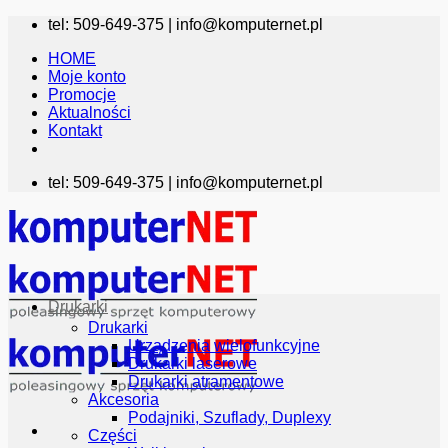
Przewiń
tel: 509-649-375 |
info@komputernet.pl
do
HOME
zawartości
Moje konto
Promocje
Aktualności
Kontakt
tel: 509-649-375 |
info@komputernet.pl
Drukarki
Drukarki
Urządzenia wielofunkcyjne
Drukarki laserowe
Drukarki atramentowe
Akcesoria
Podajniki, Szuflady, Duplexy
Części