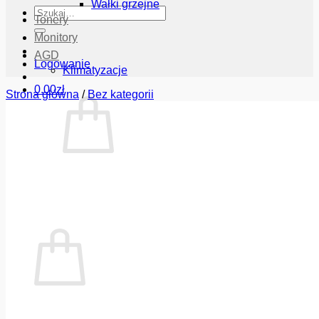
Wałki grzejne
Szukaj:
Tonery
Monitory
AGD
Logowanie
Klimatyzacje
0.00
zł
Strona główna
/
Bez kategorii
Brak produktów w koszyku.
Wróć do sklepu
Koszyk
Brak produktów w koszyku.