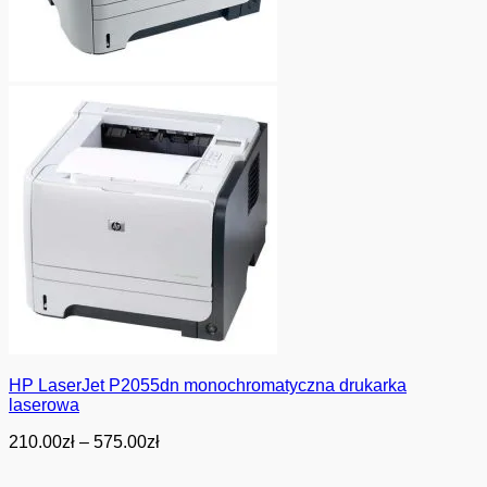
HP LaserJet P2055dn monochromatyczna drukarka
laserowa
Zakres
210.00
zł
–
575.00
zł
cen:
od