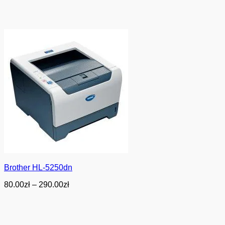
Brother HL-5250dn
Zakres
80.00
zł
–
290.00
zł
cen:
od
80.00zł
do