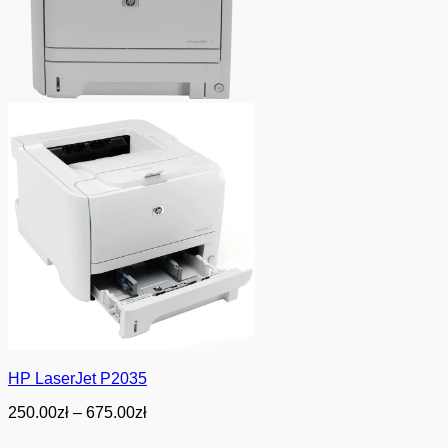
HP LaserJet P2035
Zakres
250.00
zł
–
675.00
zł
cen:
od