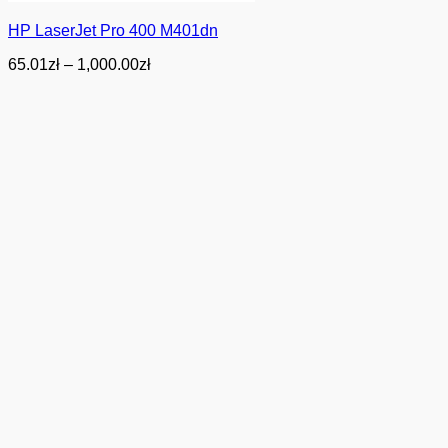
HP LaserJet Pro 400 M401dn
Zakres
65.01
zł
–
1,000.00
zł
cen:
od
65.01zł
do
1,000.00zł