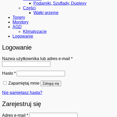
Podajniki, Szuflady, Duplexy
Części
Wałki grzejne
Tonery
Monitory
AGD
Klimatyzacje
Logowanie
Logowanie
Wymagane
Nazwa użytkownika lub adres e-mail
*
Wymagane
Hasło
*
Zapamiętaj mnie
Zaloguj się
Nie pamiętasz hasła?
Zarejestruj się
Wymagane
Adres e-mail
*