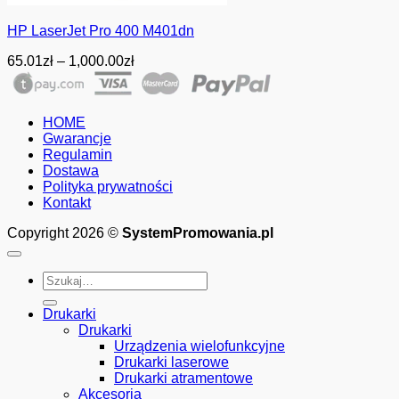
HP LaserJet Pro 400 M401dn
Zakres
65.01
zł
–
1,000.00
zł
cen:
od
65.01zł
HOME
do
Gwarancje
1,000.00zł
Regulamin
Dostawa
Polityka prywatności
Kontakt
Copyright 2026 ©
SystemPromowania.pl
Szukaj:
Drukarki
Drukarki
Urządzenia wielofunkcyjne
Drukarki laserowe
Drukarki atramentowe
Akcesoria