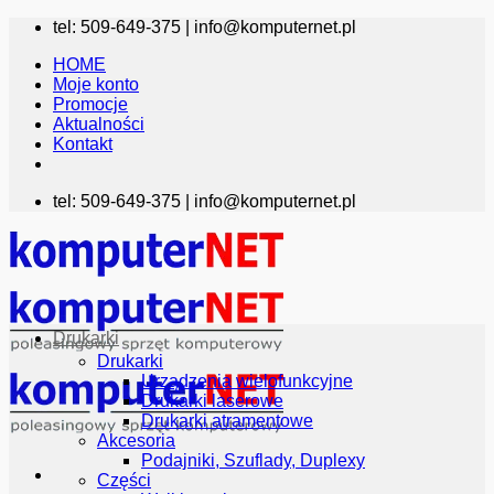
Przewiń
tel: 509-649-375 |
info@komputernet.pl
do
HOME
zawartości
Moje konto
Promocje
Aktualności
Kontakt
tel: 509-649-375 |
info@komputernet.pl
Drukarki
Drukarki
Urządzenia wielofunkcyjne
Drukarki laserowe
Drukarki atramentowe
Akcesoria
Podajniki, Szuflady, Duplexy
Części