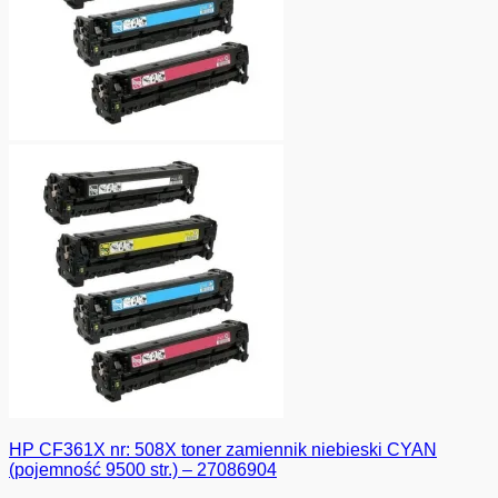
HP CF361X nr: 508X toner zamiennik niebieski CYAN
(pojemność 9500 str.) – 27086904