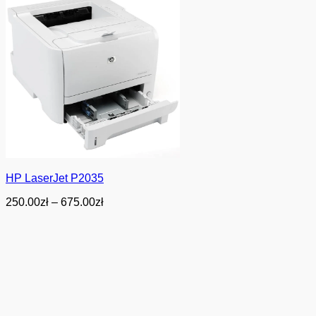
HP LaserJet P2035
Zakres
250.00
zł
–
675.00
zł
cen:
od
250.00zł
do
675.00zł