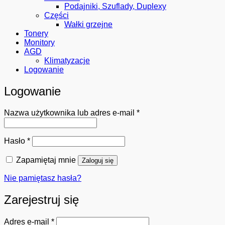
Podajniki, Szuflady, Duplexy
Części
Wałki grzejne
Tonery
Monitory
AGD
Klimatyzacje
Logowanie
Logowanie
Wymagane
Nazwa użytkownika lub adres e-mail
*
Wymagane
Hasło
*
Zapamiętaj mnie
Zaloguj się
Nie pamiętasz hasła?
Zarejestruj się
Wymagane
Adres e-mail
*