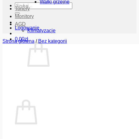
Wałki grzejne
Szukaj:
Tonery
Monitory
AGD
Logowanie
Klimatyzacje
0.00
zł
Strona główna
/
Bez kategorii
Brak produktów w koszyku.
Wróć do sklepu
Koszyk
Brak produktów w koszyku.