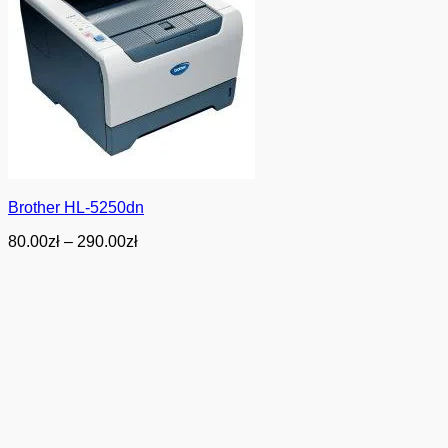
Brother HL-5250dn
Zakres
80.00
zł
–
290.00
zł
cen:
od
80.00zł
do
290.00zł