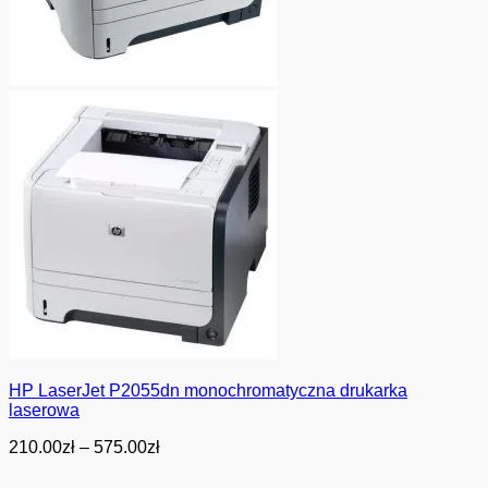
HP LaserJet P2055dn monochromatyczna drukarka
laserowa
Zakres
210.00
zł
–
575.00
zł
cen:
od