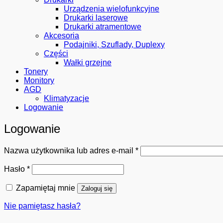
Urządzenia wielofunkcyjne
Drukarki laserowe
Drukarki atramentowe
Akcesoria
Podajniki, Szuflady, Duplexy
Części
Wałki grzejne
Tonery
Monitory
AGD
Klimatyzacje
Logowanie
Logowanie
Wymagane
Nazwa użytkownika lub adres e-mail
*
Wymagane
Hasło
*
Zapamiętaj mnie
Zaloguj się
Nie pamiętasz hasła?