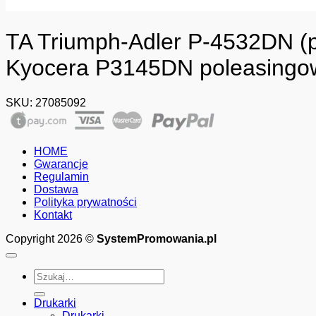
TA Triumph-Adler P-4532DN (pr
Kyocera P3145DN poleasingow
SKU:
27085092
HOME
Gwarancje
Regulamin
Dostawa
Polityka prywatności
Kontakt
Copyright 2026 ©
SystemPromowania.pl
Szukaj:
Drukarki
Drukarki