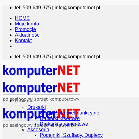
Przewiń
tel: 509-649-375 |
info@komputernet.pl
do
HOME
zawartości
Moje konto
Promocje
Aktualności
Kontakt
tel: 509-649-375 |
info@komputernet.pl
Drukarki
Drukarki
Urządzenia wielofunkcyjne
Drukarki laserowe
Drukarki atramentowe
Akcesoria
Podajniki, Szuflady, Duplexy