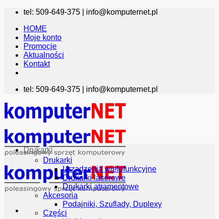
Przewiń
tel: 509-649-375 |
info@komputernet.pl
do
HOME
zawartości
Moje konto
Promocje
Aktualności
Kontakt
tel: 509-649-375 |
info@komputernet.pl
Drukarki
Drukarki
Urządzenia wielofunkcyjne
Drukarki laserowe
Drukarki atramentowe
Akcesoria
Podajniki, Szuflady, Duplexy
Części