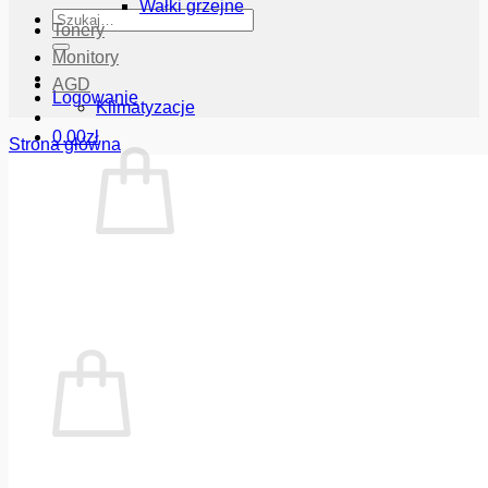
Wałki grzejne
Szukaj:
Tonery
Monitory
AGD
Logowanie
Klimatyzacje
0.00
zł
Strona główna
Brak produktów w koszyku.
Wróć do sklepu
Koszyk
Brak produktów w koszyku.