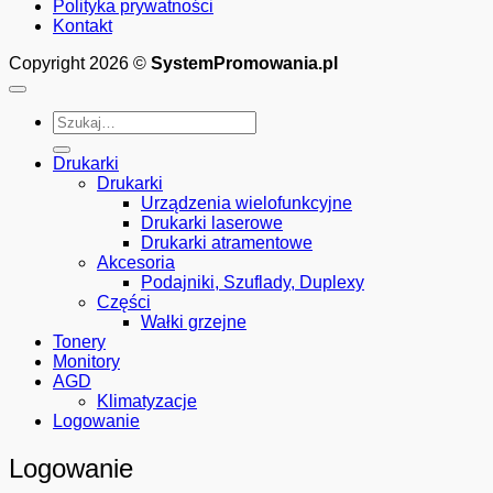
Polityka prywatności
Kontakt
Copyright 2026 ©
SystemPromowania.pl
Szukaj:
Drukarki
Drukarki
Urządzenia wielofunkcyjne
Drukarki laserowe
Drukarki atramentowe
Akcesoria
Podajniki, Szuflady, Duplexy
Części
Wałki grzejne
Tonery
Monitory
AGD
Klimatyzacje
Logowanie
Logowanie