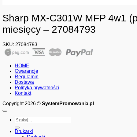
Sharp MX-C301W MFP 4w1 (prze
miesięcy – 27084793
SKU:
27084793
HOME
Gwarancje
Regulamin
Dostawa
Polityka prywatności
Kontakt
Copyright 2026 ©
SystemPromowania.pl
Szukaj:
Drukarki
Drukarki