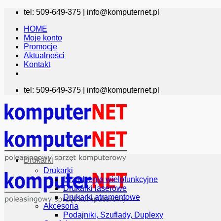
Przewiń
tel: 509-649-375 |
info@komputernet.pl
do
HOME
zawartości
Moje konto
Promocje
Aktualności
Kontakt
tel: 509-649-375 |
info@komputernet.pl
Drukarki
Drukarki
Urządzenia wielofunkcyjne
Drukarki laserowe
Drukarki atramentowe
Akcesoria
Podajniki, Szuflady, Duplexy