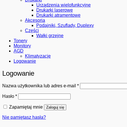
Urządzenia wielofunkcyjne
Drukarki laserowe
Drukarki atramentowe
Akcesoria
Podajniki, Szuflady, Duplexy
Części
Wałki grzejne
Tonery
Monitory
AGD
Klimatyzacje
Logowanie
Logowanie
Wymagane
Nazwa użytkownika lub adres e-mail
*
Wymagane
Hasło
*
Zapamiętaj mnie
Zaloguj się
Nie pamiętasz hasła?