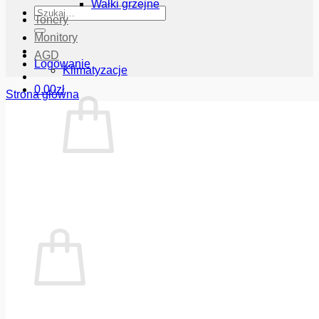
Wałki grzejne
Szukaj:
Tonery
Monitory
AGD
Logowanie
Klimatyzacje
0.00
zł
Strona główna
Brak produktów w koszyku.
Wróć do sklepu
Koszyk
Brak produktów w koszyku.