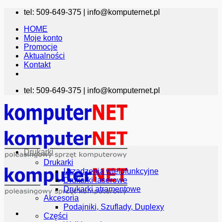
Przewiń
tel: 509-649-375 |
info@komputernet.pl
do
HOME
zawartości
Moje konto
Promocje
Aktualności
Kontakt
tel: 509-649-375 |
info@komputernet.pl
Drukarki
Drukarki
Urządzenia wielofunkcyjne
Drukarki laserowe
Drukarki atramentowe
Akcesoria
Podajniki, Szuflady, Duplexy
Części