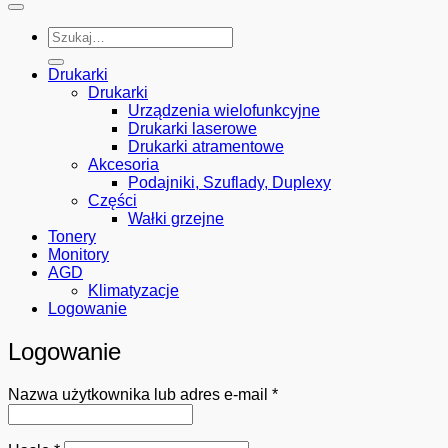
Szukaj:
Drukarki
Drukarki
Urządzenia wielofunkcyjne
Drukarki laserowe
Drukarki atramentowe
Akcesoria
Podajniki, Szuflady, Duplexy
Części
Wałki grzejne
Tonery
Monitory
AGD
Klimatyzacje
Logowanie
Logowanie
Wymagane
Nazwa użytkownika lub adres e-mail
*