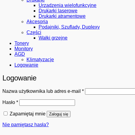
Urządzenia wielofunkcyjne
Drukarki laserowe
Drukarki atramentowe
Akcesoria
Podajniki, Szuflady, Duplexy
Części
Wałki grzejne
Tonery
Monitory
AGD
Klimatyzacje
Logowanie
Logowanie
Wymagane
Nazwa użytkownika lub adres e-mail
*
Wymagane
Hasło
*
Zapamiętaj mnie
Zaloguj się
Nie pamiętasz hasła?