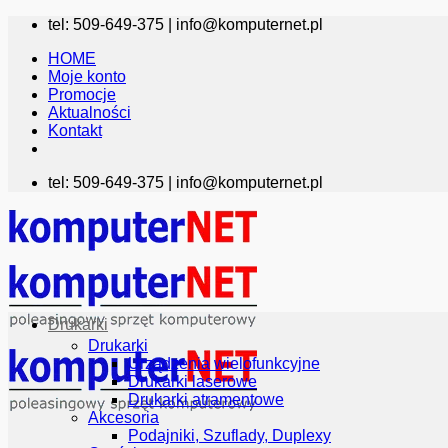
Przewiń
tel: 509-649-375 |
info@komputernet.pl
do
HOME
zawartości
Moje konto
Promocje
Aktualności
Kontakt
tel: 509-649-375 |
info@komputernet.pl
Drukarki
Drukarki
Urządzenia wielofunkcyjne
Drukarki laserowe
Drukarki atramentowe
Akcesoria
Podajniki, Szuflady, Duplexy