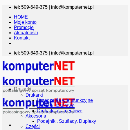
Przewiń
tel: 509-649-375 |
info@komputernet.pl
do
HOME
zawartości
Moje konto
Promocje
Aktualności
Kontakt
tel: 509-649-375 |
info@komputernet.pl
Drukarki
Drukarki
Urządzenia wielofunkcyjne
Drukarki laserowe
Drukarki atramentowe
Akcesoria
Podajniki, Szuflady, Duplexy
Części