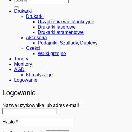
Drukarki
Drukarki
Urządzenia wielofunkcyjne
Drukarki laserowe
Drukarki atramentowe
Akcesoria
Podajniki, Szuflady, Duplexy
Części
Wałki grzejne
Tonery
Monitory
AGD
Klimatyzacje
Logowanie
Logowanie
Wymagane
Nazwa użytkownika lub adres e-mail
*
Wymagane
Hasło
*