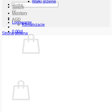
Wałki grzejne
Szukaj:
Tonery
Monitory
AGD
Logowanie
Klimatyzacje
0.00
zł
Strona główna
Brak produktów w koszyku.
Wróć do sklepu
Koszyk
Brak produktów w koszyku.