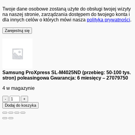
Twoje dane osobowe zostaną użyte do obsługi twojej wizyty
na naszej stronie, zarządzania dostępem do twojego konta i
dla innych celów o których mówi nasza
polityka prywatności
.
Zarejestruj się
Samsung ProXpress SL-M4025ND (przebieg: 50-100 tys.
stron) poleasingowa Gwarancja: 6 miesięcy – 27079750
4 w magazynie
ilość
Samsung
Dodaj do koszyka
ProXpress
SL-
M4025ND
(przebieg:
50-