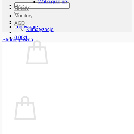
Wałki grzejne
Szukaj:
Tonery
Monitory
AGD
Logowanie
Klimatyzacje
0.00
zł
Strona główna
Brak produktów w koszyku.
Wróć do sklepu
Koszyk
Brak produktów w koszyku.