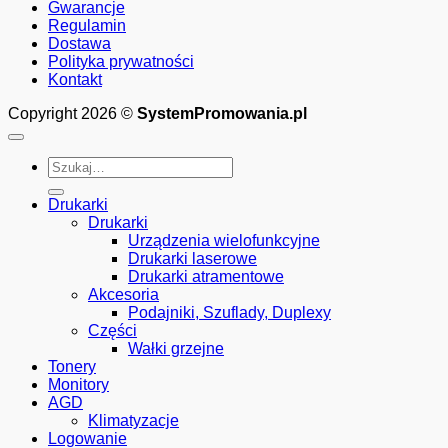
tys.
Gwarancje
stron)
Regulamin
poleasingowa
Dostawa
Gwarancja:
Polityka prywatności
6
Kontakt
miesięcy
-
Copyright 2026 ©
SystemPromowania.pl
27079750
Szukaj:
Drukarki
Drukarki
Urządzenia wielofunkcyjne
Drukarki laserowe
Drukarki atramentowe
Akcesoria
Podajniki, Szuflady, Duplexy
Części
Wałki grzejne
Tonery
Monitory
AGD
Klimatyzacje
Logowanie