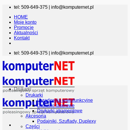
Przewiń
tel: 509-649-375 |
info@komputernet.pl
do
HOME
zawartości
Moje konto
Promocje
Aktualności
Kontakt
tel: 509-649-375 |
info@komputernet.pl
Drukarki
Drukarki
Urządzenia wielofunkcyjne
Drukarki laserowe
Drukarki atramentowe
Akcesoria
Podajniki, Szuflady, Duplexy
Części