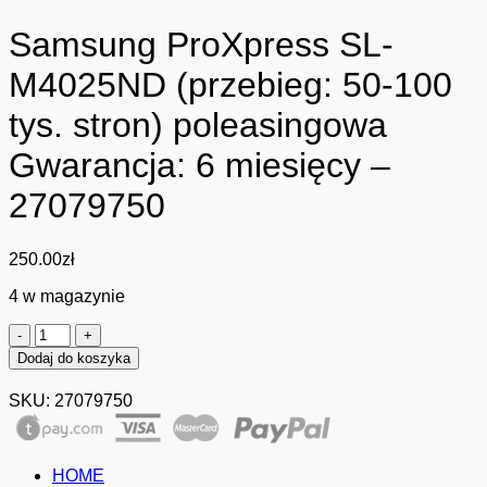
Samsung ProXpress SL-
M4025ND (przebieg: 50-100
tys. stron) poleasingowa
Gwarancja: 6 miesięcy –
27079750
250.00
zł
4 w magazynie
ilość
Samsung
Dodaj do koszyka
ProXpress
SL-
SKU:
27079750
M4025ND
(przebieg:
50-
100
HOME