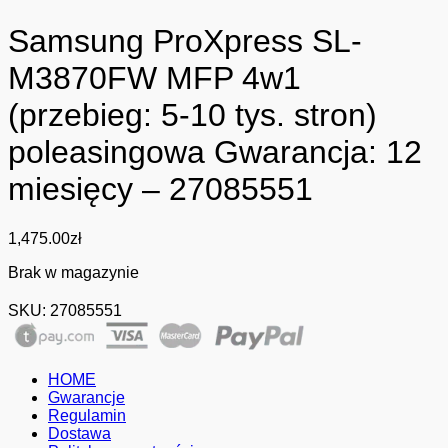
Samsung ProXpress SL-
M3870FW MFP 4w1
(przebieg: 5-10 tys. stron)
poleasingowa Gwarancja: 12
miesięcy – 27085551
1,475.00
zł
Brak w magazynie
SKU:
27085551
HOME
Gwarancje
Regulamin
Dostawa