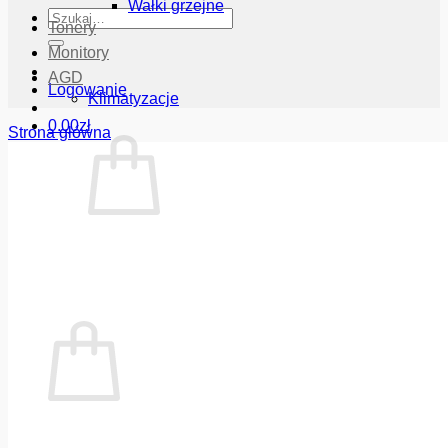
Wałki grzejne
Szukaj:
Tonery
Monitory
AGD
Logowanie
Klimatyzacje
0.00
zł
Strona główna
Brak produktów w koszyku.
Wróć do sklepu
Koszyk
Brak produktów w koszyku.