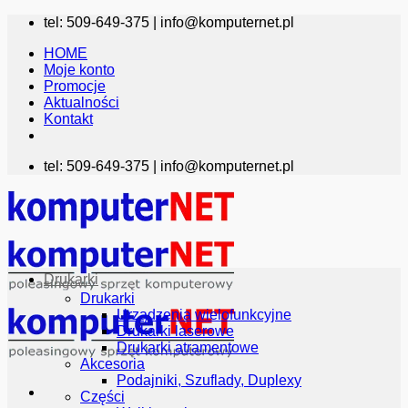
Przewiń
tel: 509-649-375 |
info@komputernet.pl
do
HOME
zawartości
Moje konto
Promocje
Aktualności
Kontakt
tel: 509-649-375 |
info@komputernet.pl
Drukarki
Drukarki
Urządzenia wielofunkcyjne
Drukarki laserowe
Drukarki atramentowe
Akcesoria
Podajniki, Szuflady, Duplexy
Części