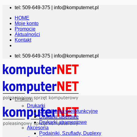
Przewiń
tel: 509-649-375 |
info@komputernet.pl
do
HOME
zawartości
Moje konto
Promocje
Aktualności
Kontakt
tel: 509-649-375 |
info@komputernet.pl
Drukarki
Drukarki
Urządzenia wielofunkcyjne
Drukarki laserowe
Drukarki atramentowe
Akcesoria
Podajniki, Szuflady, Duplexy