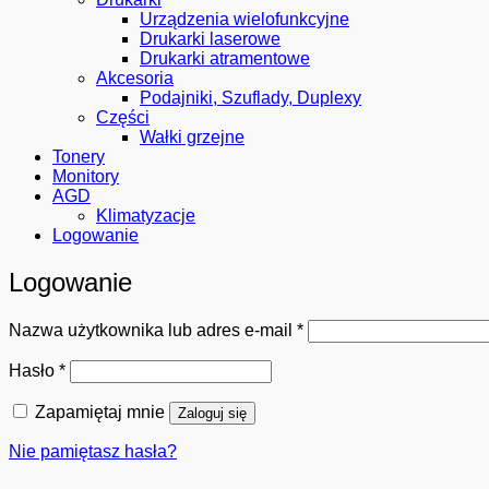
Urządzenia wielofunkcyjne
Drukarki laserowe
Drukarki atramentowe
Akcesoria
Podajniki, Szuflady, Duplexy
Części
Wałki grzejne
Tonery
Monitory
AGD
Klimatyzacje
Logowanie
Logowanie
Wymagane
Nazwa użytkownika lub adres e-mail
*
Wymagane
Hasło
*
Zapamiętaj mnie
Zaloguj się
Nie pamiętasz hasła?