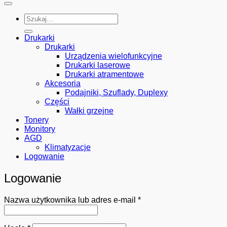
Szukaj:
Drukarki
Drukarki
Urządzenia wielofunkcyjne
Drukarki laserowe
Drukarki atramentowe
Akcesoria
Podajniki, Szuflady, Duplexy
Części
Wałki grzejne
Tonery
Monitory
AGD
Klimatyzacje
Logowanie
Logowanie
Wymagane
Nazwa użytkownika lub adres e-mail
*