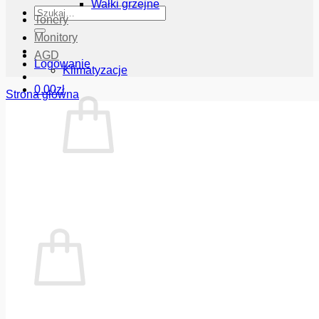
Wałki grzejne
Szukaj:
Tonery
Monitory
AGD
Logowanie
Klimatyzacje
0.00
zł
Strona główna
Brak produktów w koszyku.
Wróć do sklepu
Koszyk
Brak produktów w koszyku.