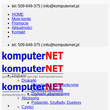
Przewiń
tel: 509-649-375 |
info@komputernet.pl
do
HOME
zawartości
Moje konto
Promocje
Aktualności
Kontakt
tel: 509-649-375 |
info@komputernet.pl
Drukarki
Drukarki
Urządzenia wielofunkcyjne
Drukarki laserowe
Drukarki atramentowe
Akcesoria
Podajniki, Szuflady, Duplexy
Części