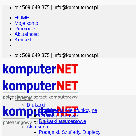
Przewiń
tel: 509-649-375 |
info@komputernet.pl
do
HOME
zawartości
Moje konto
Promocje
Aktualności
Kontakt
tel: 509-649-375 |
info@komputernet.pl
Drukarki
Drukarki
Urządzenia wielofunkcyjne
Drukarki laserowe
Drukarki atramentowe
Akcesoria
Podajniki, Szuflady, Duplexy