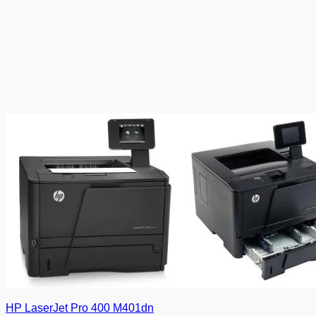
HP LaserJet Pro 400 M401dn