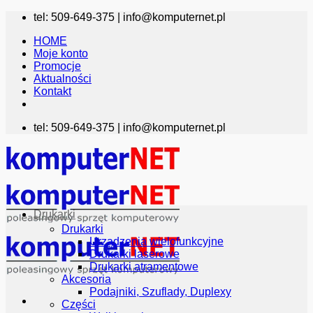
Przewiń
tel: 509-649-375 |
info@komputernet.pl
do
HOME
zawartości
Moje konto
Promocje
Aktualności
Kontakt
tel: 509-649-375 |
info@komputernet.pl
Drukarki
Drukarki
Urządzenia wielofunkcyjne
Drukarki laserowe
Drukarki atramentowe
Akcesoria
Podajniki, Szuflady, Duplexy
Części