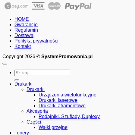
HOME
Gwarancje
Regulamin
Dostawa
Polityka prywatności
Kontakt
Copyright 2026 ©
SystemPromowania.pl
Szukaj:
Drukarki
Drukarki
Urządzenia wielofunkcyjne
Drukarki laserowe
Drukarki atramentowe
Akcesoria
Podajniki, Szuflady, Duplexy
Części
Wałki grzejne
Tonery