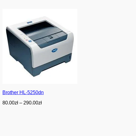
Brother HL-5250dn
Zakres
80.00
zł
–
290.00
zł
cen:
od
80.00zł
do
290.00zł