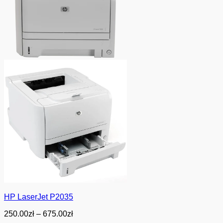
HP LaserJet P2035
Zakres
250.00
zł
–
675.00
zł
cen: