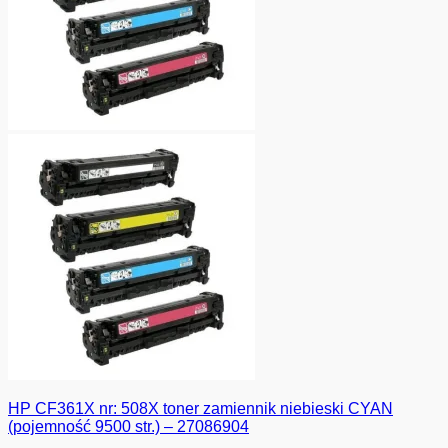
HP CF361X nr: 508X toner zamiennik niebieski CYAN
(pojemność 9500 str.) – 27086904