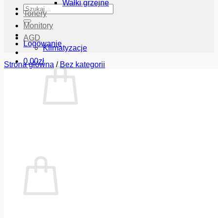
Wałki grzejne
Szukaj:
Tonery
Monitory
AGD
Logowanie
Klimatyzacje
0.00
zł
Strona główna
/
Bez kategorii
Brak produktów w koszyku.
Wróć do sklepu
Koszyk
Brak produktów w koszyku.