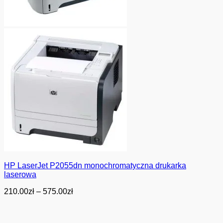
HP LaserJet P2055dn monochromatyczna drukarka
laserowa
Zakres
210.00
zł
–
575.00
zł
cen:
od
210.00zł