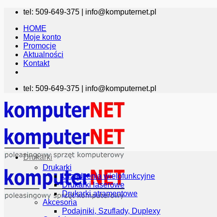
Przewiń
tel: 509-649-375 |
info@komputernet.pl
do
HOME
zawartości
Moje konto
Promocje
Aktualności
Kontakt
tel: 509-649-375 |
info@komputernet.pl
Drukarki
Drukarki
Urządzenia wielofunkcyjne
Drukarki laserowe
Drukarki atramentowe
Akcesoria
Podajniki, Szuflady, Duplexy