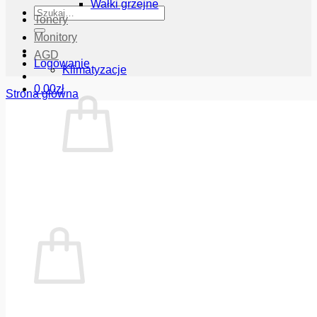
Wałki grzejne
Szukaj:
Tonery
Monitory
AGD
Logowanie
Klimatyzacje
0.00
zł
Strona główna
Brak produktów w koszyku.
Wróć do sklepu
Koszyk
Brak produktów w koszyku.