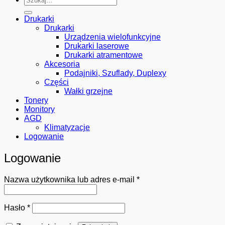
Drukarki
Drukarki
Urządzenia wielofunkcyjne
Drukarki laserowe
Drukarki atramentowe
Akcesoria
Podajniki, Szuflady, Duplexy
Części
Wałki grzejne
Tonery
Monitory
AGD
Klimatyzacje
Logowanie
Logowanie
Wymagane
Nazwa użytkownika lub adres e-mail
*
Wymagane
Hasło
*