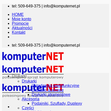
Przewiń
tel: 509-649-375 |
info@komputernet.pl
do
HOME
zawartości
Moje konto
Promocje
Aktualności
Kontakt
tel: 509-649-375 |
info@komputernet.pl
Drukarki
Drukarki
Urządzenia wielofunkcyjne
Drukarki laserowe
Drukarki atramentowe
Akcesoria
Podajniki, Szuflady, Duplexy
Części