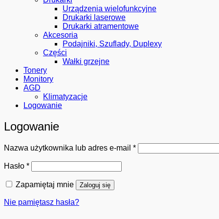
Urządzenia wielofunkcyjne
Drukarki laserowe
Drukarki atramentowe
Akcesoria
Podajniki, Szuflady, Duplexy
Części
Wałki grzejne
Tonery
Monitory
AGD
Klimatyzacje
Logowanie
Logowanie
Wymagane
Nazwa użytkownika lub adres e-mail
*
Wymagane
Hasło
*
Zapamiętaj mnie
Zaloguj się
Nie pamiętasz hasła?