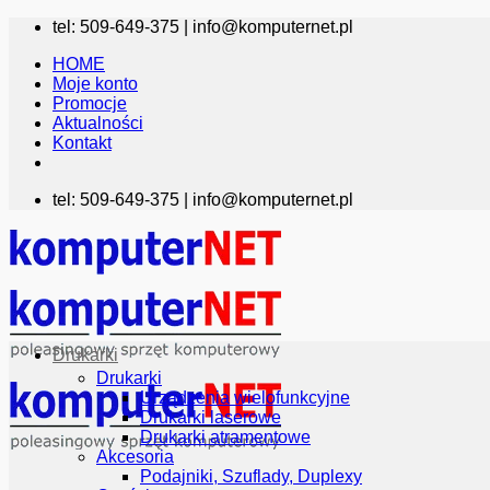
Przewiń
tel: 509-649-375 |
info@komputernet.pl
do
HOME
zawartości
Moje konto
Promocje
Aktualności
Kontakt
tel: 509-649-375 |
info@komputernet.pl
Drukarki
Drukarki
Urządzenia wielofunkcyjne
Drukarki laserowe
Drukarki atramentowe
Akcesoria
Podajniki, Szuflady, Duplexy