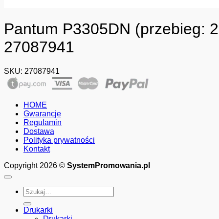
Pantum P3305DN (przebieg: 25
27087941
SKU:
27087941
HOME
Gwarancje
Regulamin
Dostawa
Polityka prywatności
Kontakt
Copyright 2026 ©
SystemPromowania.pl
Szukaj:
Drukarki
Drukarki