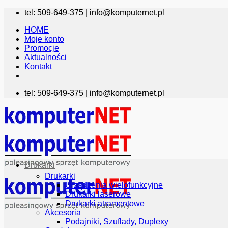
Przewiń
tel: 509-649-375 |
info@komputernet.pl
do
HOME
zawartości
Moje konto
Promocje
Aktualności
Kontakt
tel: 509-649-375 |
info@komputernet.pl
Drukarki
Drukarki
Urządzenia wielofunkcyjne
Drukarki laserowe
Drukarki atramentowe
Akcesoria
Podajniki, Szuflady, Duplexy