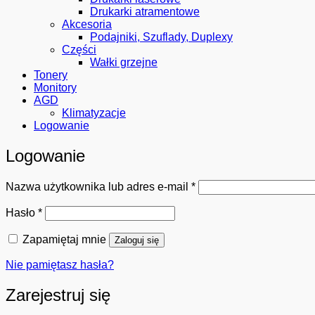
Drukarki atramentowe
Akcesoria
Podajniki, Szuflady, Duplexy
Części
Wałki grzejne
Tonery
Monitory
AGD
Klimatyzacje
Logowanie
Logowanie
Wymagane
Nazwa użytkownika lub adres e-mail
*
Wymagane
Hasło
*
Zapamiętaj mnie
Zaloguj się
Nie pamiętasz hasła?
Zarejestruj się