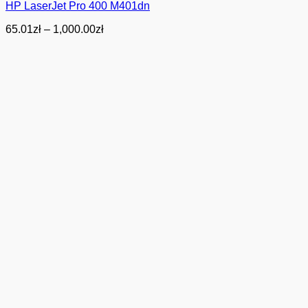
HP LaserJet Pro 400 M401dn
Zakres
65.01
zł
–
1,000.00
zł
cen:
od
65.01zł
do
1,000.00zł