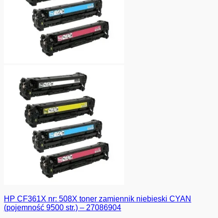
HP CF361X nr: 508X toner zamiennik niebieski CYAN
(pojemność 9500 str.) – 27086904