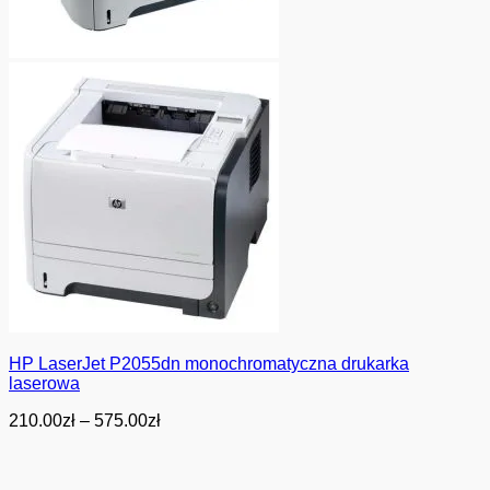
HP LaserJet P2055dn monochromatyczna drukarka
laserowa
Zakres
210.00
zł
–
575.00
zł
cen:
od
210.00zł