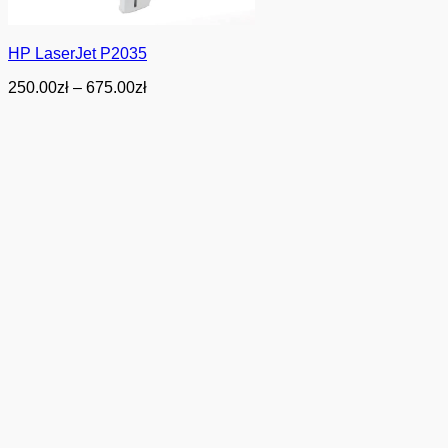
HP LaserJet P2035
Zakres
250.00
zł
–
675.00
zł
cen:
od
250.00zł
do
675.00zł