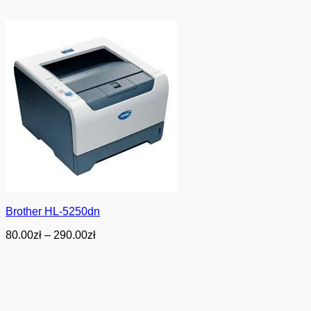
Brother HL-5250dn
Zakres
80.00
zł
–
290.00
zł
cen:
od
80.00zł
do
290.00zł