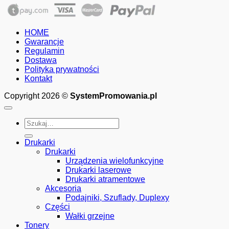
HOME
Gwarancje
Regulamin
Dostawa
Polityka prywatności
Kontakt
Copyright 2026 ©
SystemPromowania.pl
Szukaj:
Drukarki
Drukarki
Urządzenia wielofunkcyjne
Drukarki laserowe
Drukarki atramentowe
Akcesoria
Podajniki, Szuflady, Duplexy
Części
Wałki grzejne
Tonery