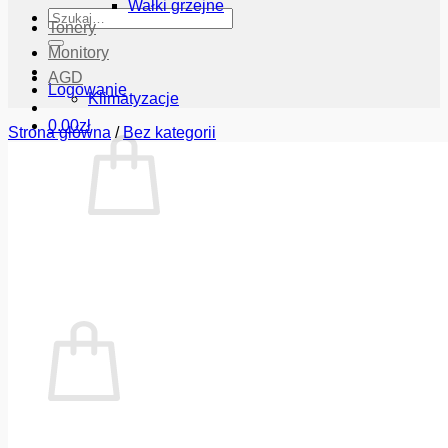
Wałki grzejne
Szukaj:
Tonery
Monitory
AGD
Logowanie
Klimatyzacje
0.00
zł
Strona główna
/
Bez kategorii
Brak produktów w koszyku.
Wróć do sklepu
Koszyk
Brak produktów w koszyku.