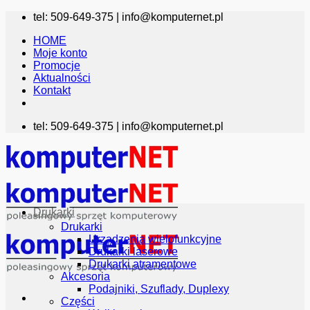
Przewiń
tel: 509-649-375 |
info@komputernet.pl
do
HOME
zawartości
Moje konto
Promocje
Aktualności
Kontakt
tel: 509-649-375 |
info@komputernet.pl
Drukarki
Drukarki
Urządzenia wielofunkcyjne
Drukarki laserowe
Drukarki atramentowe
Akcesoria
Podajniki, Szuflady, Duplexy
Części