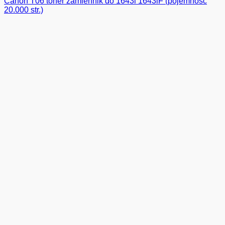
Canon T06 toner zamiennik do 1643i 1643iF (pojemność
20.000 str.)