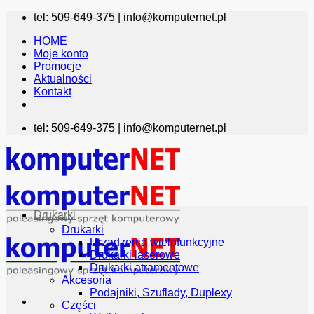
Przewiń
tel: 509-649-375 |
info@komputernet.pl
do
HOME
zawartości
Moje konto
Promocje
Aktualności
Kontakt
tel: 509-649-375 |
info@komputernet.pl
Drukarki
Drukarki
Urządzenia wielofunkcyjne
Drukarki laserowe
Drukarki atramentowe
Akcesoria
Podajniki, Szuflady, Duplexy
Części