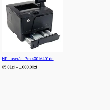
HP LaserJet Pro 400 M401dn
Zakres
65.01
zł
–
1,000.00
zł
cen:
od
65.01zł
do
1,000.00zł