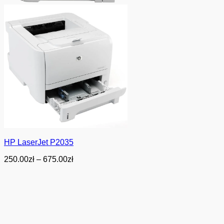
HP LaserJet P2035
Zakres
250.00
zł
–
675.00
zł
cen:
od
250.00zł
do
675.00zł