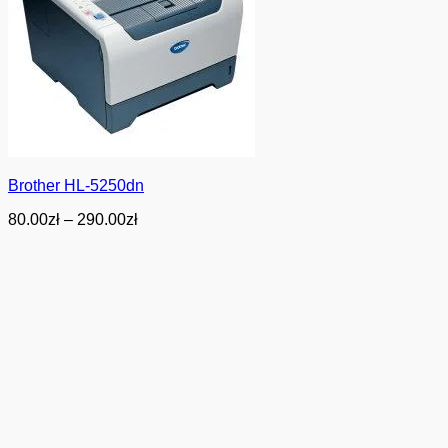
Brother HL-5250dn
Zakres
80.00
zł
–
290.00
zł
cen:
od
80.00zł
do
290.00zł