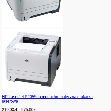
HP LaserJet P2055dn monochromatyczna drukarka
laserowa
Zakres
210.00
zł
–
575.00
zł