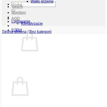
Wałki grzejne
Szukaj:
Tonery
Monitory
AGD
Logowanie
Klimatyzacje
0.00
zł
Strona główna
/
Bez kategorii
Brak produktów w koszyku.
Wróć do sklepu
Koszyk
Brak produktów w koszyku.