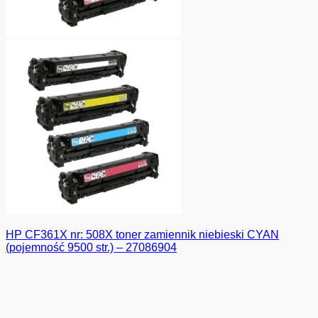
HP CF361X nr: 508X toner zamiennik niebieski CYAN
(pojemność 9500 str.) – 27086904