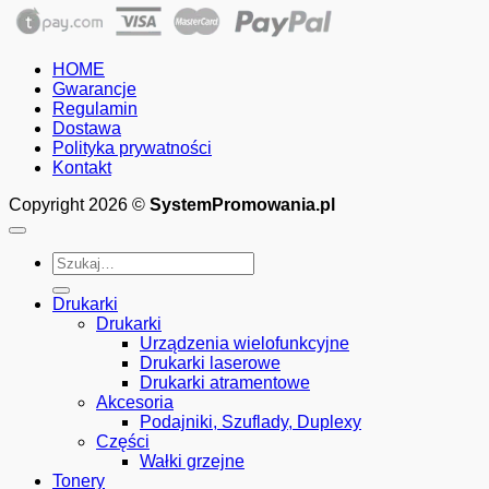
cen:
od
210.00zł
HOME
do
Gwarancje
575.00zł
Regulamin
Dostawa
Polityka prywatności
Kontakt
Copyright 2026 ©
SystemPromowania.pl
Szukaj:
Drukarki
Drukarki
Urządzenia wielofunkcyjne
Drukarki laserowe
Drukarki atramentowe
Akcesoria
Podajniki, Szuflady, Duplexy
Części
Wałki grzejne
Tonery