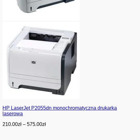
HP LaserJet P2055dn monochromatyczna drukarka
laserowa
Zakres
210.00
zł
–
575.00
zł
cen:
od