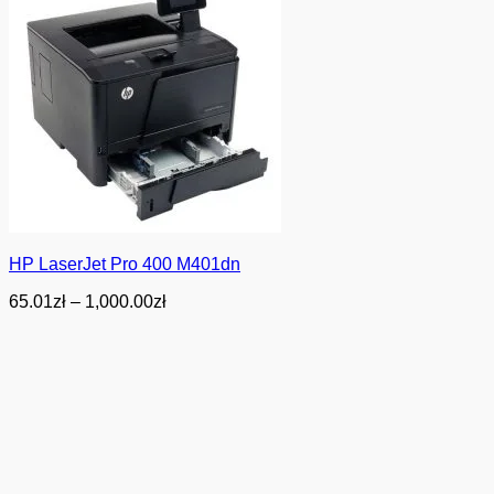
HP LaserJet Pro 400 M401dn
Zakres
65.01
zł
–
1,000.00
zł
cen:
od
65.01zł
do
1,000.00zł