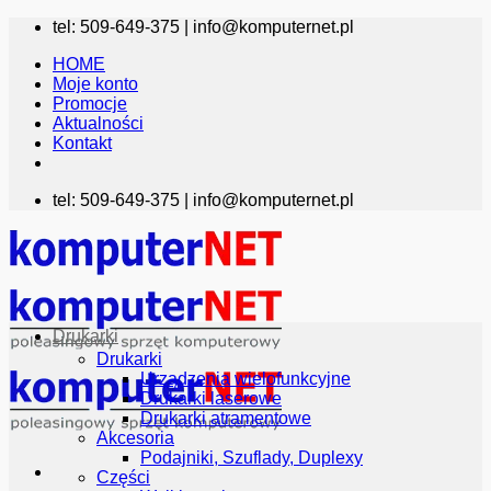
Przewiń
tel: 509-649-375 |
info@komputernet.pl
do
HOME
zawartości
Moje konto
Promocje
Aktualności
Kontakt
tel: 509-649-375 |
info@komputernet.pl
Drukarki
Drukarki
Urządzenia wielofunkcyjne
Drukarki laserowe
Drukarki atramentowe
Akcesoria
Podajniki, Szuflady, Duplexy
Części