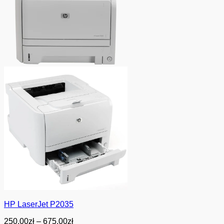
HP LaserJet P2035
Zakres
250.00
zł
–
675.00
zł