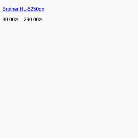
Brother HL-5250dn
Zakres
80.00
zł
–
290.00
zł
cen:
od
80.00zł
do
290.00zł