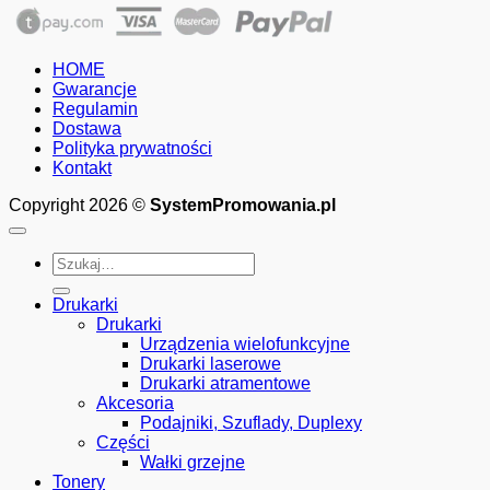
cen:
od
250.00zł
HOME
do
Gwarancje
675.00zł
Regulamin
Dostawa
Polityka prywatności
Kontakt
Copyright 2026 ©
SystemPromowania.pl
Szukaj:
Drukarki
Drukarki
Urządzenia wielofunkcyjne
Drukarki laserowe
Drukarki atramentowe
Akcesoria
Podajniki, Szuflady, Duplexy
Części
Wałki grzejne
Tonery