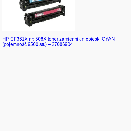
HP CF361X nr: 508X toner zamiennik niebieski CYAN
(pojemność 9500 str.) – 27086904