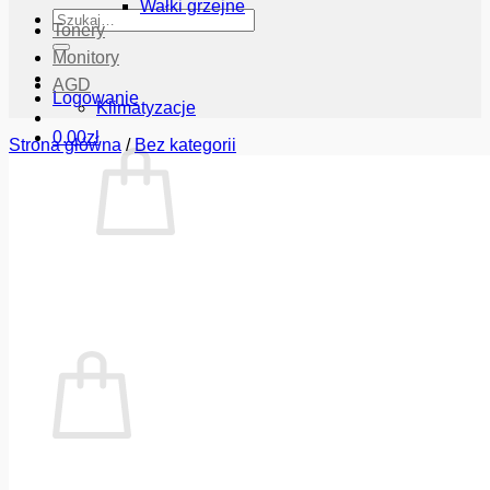
Wałki grzejne
Szukaj:
Tonery
Monitory
AGD
Logowanie
Klimatyzacje
0.00
zł
Strona główna
/
Bez kategorii
Brak produktów w koszyku.
Wróć do sklepu
Koszyk
Brak produktów w koszyku.