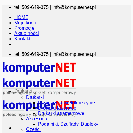
Przewiń
tel: 509-649-375 |
info@komputernet.pl
do
HOME
zawartości
Moje konto
Promocje
Aktualności
Kontakt
tel: 509-649-375 |
info@komputernet.pl
Drukarki
Drukarki
Urządzenia wielofunkcyjne
Drukarki laserowe
Drukarki atramentowe
Akcesoria
Podajniki, Szuflady, Duplexy
Części