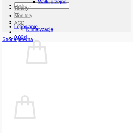
Wałki grzejne
Szukaj:
Tonery
Monitory
AGD
Logowanie
Klimatyzacje
0.00
zł
Strona główna
Brak produktów w koszyku.
Wróć do sklepu
Koszyk
Brak produktów w koszyku.