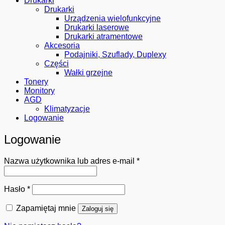
Drukarki
Drukarki
Urządzenia wielofunkcyjne
Drukarki laserowe
Drukarki atramentowe
Akcesoria
Podajniki, Szuflady, Duplexy
Części
Wałki grzejne
Tonery
Monitory
AGD
Klimatyzacje
Logowanie
Logowanie
Wymagane
Nazwa użytkownika lub adres e-mail
*
Wymagane
Hasło
*
Zapamiętaj mnie
Zaloguj się