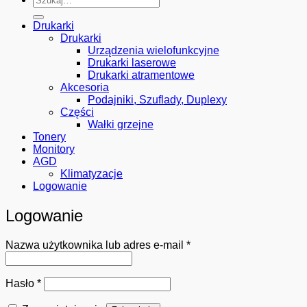
Drukarki
Drukarki
Urządzenia wielofunkcyjne
Drukarki laserowe
Drukarki atramentowe
Akcesoria
Podajniki, Szuflady, Duplexy
Części
Wałki grzejne
Tonery
Monitory
AGD
Klimatyzacje
Logowanie
Logowanie
Wymagane
Nazwa użytkownika lub adres e-mail
*
Wymagane
Hasło
*