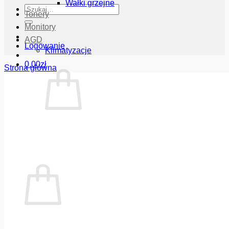
Wałki grzejne
Szukaj:
Tonery
Monitory
AGD
Logowanie
Klimatyzacje
0.00
zł
Strona główna
Brak produktów w koszyku.
Wróć do sklepu
Koszyk
Brak produktów w koszyku.