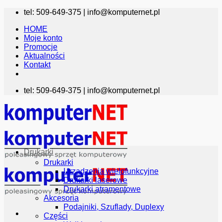
Przewiń
tel: 509-649-375 |
info@komputernet.pl
do
HOME
zawartości
Moje konto
Promocje
Aktualności
Kontakt
tel: 509-649-375 |
info@komputernet.pl
Drukarki
Drukarki
Urządzenia wielofunkcyjne
Drukarki laserowe
Drukarki atramentowe
Akcesoria
Podajniki, Szuflady, Duplexy
Części