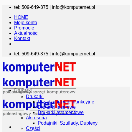
Przewiń
tel: 509-649-375 |
info@komputernet.pl
do
HOME
zawartości
Moje konto
Promocje
Aktualności
Kontakt
tel: 509-649-375 |
info@komputernet.pl
Drukarki
Drukarki
Urządzenia wielofunkcyjne
Drukarki laserowe
Drukarki atramentowe
Akcesoria
Podajniki, Szuflady, Duplexy
Części