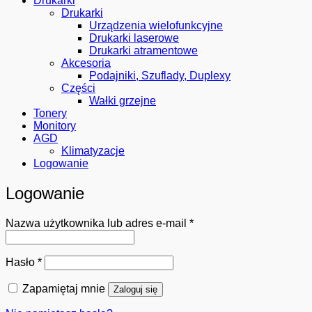
Drukarki
Drukarki
Urządzenia wielofunkcyjne
Drukarki laserowe
Drukarki atramentowe
Akcesoria
Podajniki, Szuflady, Duplexy
Części
Wałki grzejne
Tonery
Monitory
AGD
Klimatyzacje
Logowanie
Logowanie
Wymagane
Nazwa użytkownika lub adres e-mail
*
Wymagane
Hasło
*
Zapamiętaj mnie
Zaloguj się