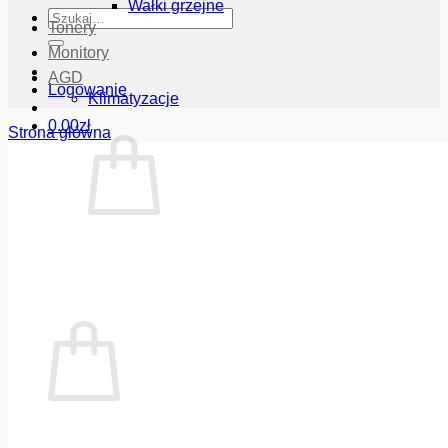
Wałki grzejne
Szukaj:
Tonery
Monitory
AGD
Logowanie
Klimatyzacje
0.00
zł
Strona główna
Brak produktów w koszyku.
Wróć do sklepu
Koszyk
Brak produktów w koszyku.