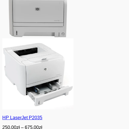
HP LaserJet P2035
Zakres
250.00
zł
–
675.00
zł