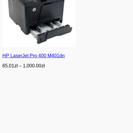
HP LaserJet Pro 400 M401dn
Zakres
65.01
zł
–
1,000.00
zł
cen:
od
65.01zł
do
1,000.00zł