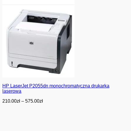
HP LaserJet P2055dn monochromatyczna drukarka
laserowa
Zakres
210.00
zł
–
575.00
zł
cen:
od
210.00zł
do
575.00zł