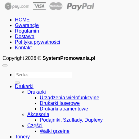
cen:
od
250.00zł
HOME
do
Gwarancje
675.00zł
Regulamin
Dostawa
Polityka prywatności
Kontakt
Copyright 2026 ©
SystemPromowania.pl
Szukaj:
Drukarki
Drukarki
Urządzenia wielofunkcyjne
Drukarki laserowe
Drukarki atramentowe
Akcesoria
Podajniki, Szuflady, Duplexy
Części
Wałki grzejne
Tonery