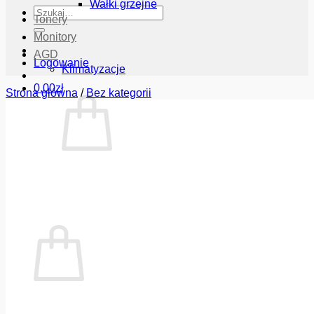
Wałki grzejne
Szukaj:
Tonery
Monitory
AGD
Logowanie
Klimatyzacje
0.00
zł
Strona główna
/
Bez kategorii
Brak produktów w koszyku.
Wróć do sklepu
Koszyk
Brak produktów w koszyku.