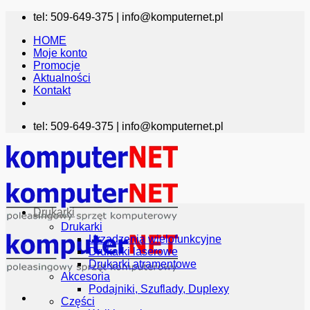
Przewiń
tel: 509-649-375 |
info@komputernet.pl
do
HOME
zawartości
Moje konto
Promocje
Aktualności
Kontakt
tel: 509-649-375 |
info@komputernet.pl
Drukarki
Drukarki
Urządzenia wielofunkcyjne
Drukarki laserowe
Drukarki atramentowe
Akcesoria
Podajniki, Szuflady, Duplexy
Części