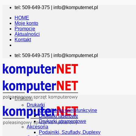
Przewiń
tel: 509-649-375 |
info@komputernet.pl
do
HOME
zawartości
Moje konto
Promocje
Aktualności
Kontakt
tel: 509-649-375 |
info@komputernet.pl
Drukarki
Drukarki
Urządzenia wielofunkcyjne
Drukarki laserowe
Drukarki atramentowe
Akcesoria
Podajniki, Szuflady, Duplexy