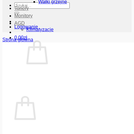
Wałki grzejne
Szukaj:
Tonery
Monitory
AGD
Logowanie
Klimatyzacje
0.00
zł
Strona główna
Brak produktów w koszyku.
Wróć do sklepu
Koszyk
Brak produktów w koszyku.