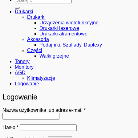
Drukarki
Drukarki
Urządzenia wielofunkcyjne
Drukarki laserowe
Drukarki atramentowe
Akcesoria
Podajniki, Szuflady, Duplexy
Części
Wałki grzejne
Tonery
Monitory
AGD
Klimatyzacje
Logowanie
Logowanie
Wymagane
Nazwa użytkownika lub adres e-mail
*
Wymagane
Hasło
*