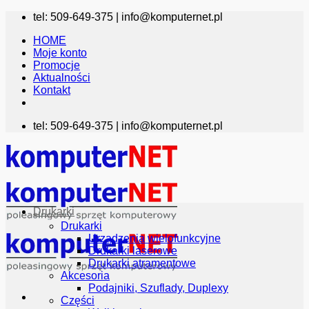
Przewiń
tel: 509-649-375 |
info@komputernet.pl
do
HOME
zawartości
Moje konto
Promocje
Aktualności
Kontakt
tel: 509-649-375 |
info@komputernet.pl
Drukarki
Drukarki
Urządzenia wielofunkcyjne
Drukarki laserowe
Drukarki atramentowe
Akcesoria
Podajniki, Szuflady, Duplexy
Części