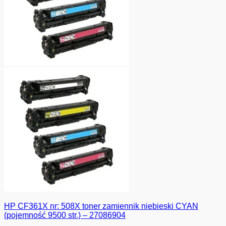
HP CF361X nr: 508X toner zamiennik niebieski CYAN
(pojemność 9500 str.) – 27086904