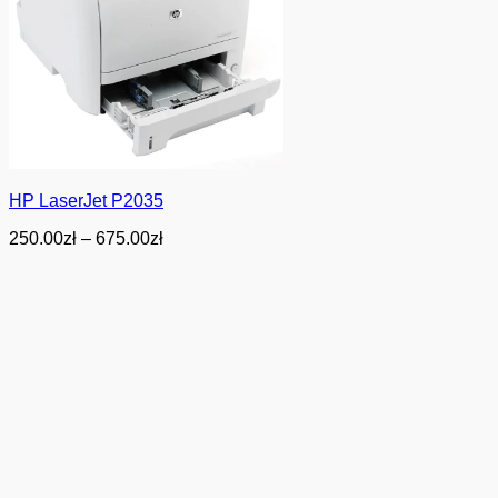
HP LaserJet P2035
Zakres
250.00
zł
–
675.00
zł
cen:
od
250.00zł
do
675.00zł