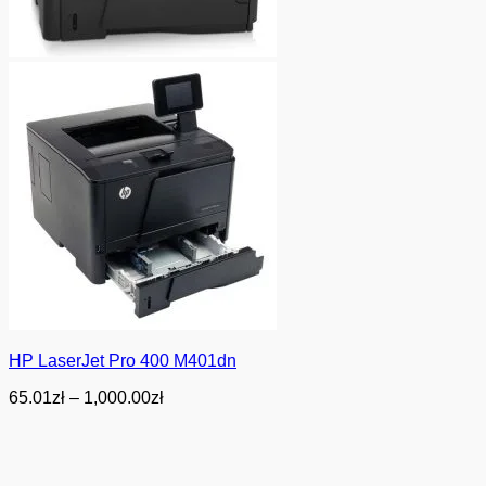
HP LaserJet Pro 400 M401dn
Zakres
65.01
zł
–
1,000.00
zł
cen:
od
65.01zł
do