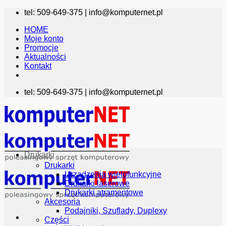
Przewiń
tel: 509-649-375 |
info@komputernet.pl
do
HOME
zawartości
Moje konto
Promocje
Aktualności
Kontakt
tel: 509-649-375 |
info@komputernet.pl
Drukarki
Drukarki
Urządzenia wielofunkcyjne
Drukarki laserowe
Drukarki atramentowe
Akcesoria
Podajniki, Szuflady, Duplexy
Części