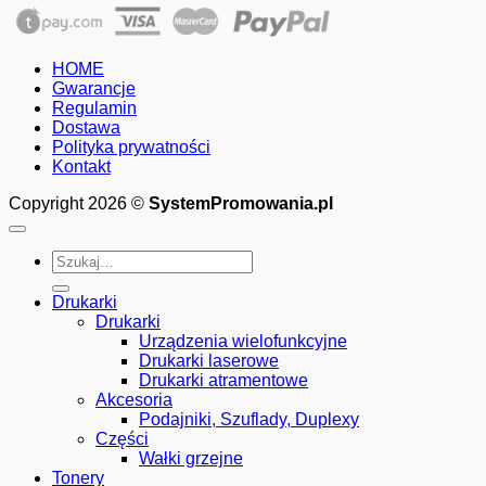
HOME
Gwarancje
Regulamin
Dostawa
Polityka prywatności
Kontakt
Copyright 2026 ©
SystemPromowania.pl
Szukaj:
Drukarki
Drukarki
Urządzenia wielofunkcyjne
Drukarki laserowe
Drukarki atramentowe
Akcesoria
Podajniki, Szuflady, Duplexy
Części
Wałki grzejne
Tonery