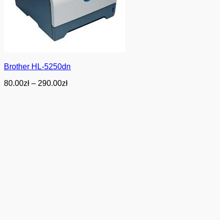
Brother HL-5250dn
Zakres
80.00
zł
–
290.00
zł
cen:
od
80.00zł
do
290.00zł