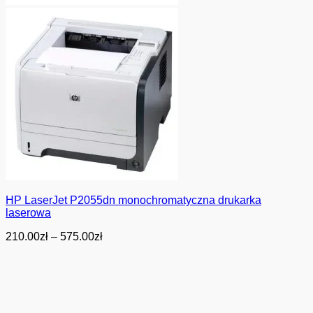
HP LaserJet P2055dn monochromatyczna drukarka
laserowa
Zakres
210.00
zł
–
575.00
zł
cen:
od
210.00zł
do
575.00zł