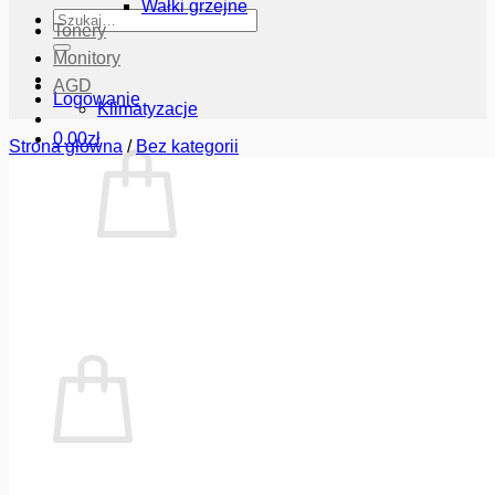
Wałki grzejne
Szukaj:
Tonery
Monitory
AGD
Logowanie
Klimatyzacje
0.00
zł
Strona główna
/
Bez kategorii
Brak produktów w koszyku.
Wróć do sklepu
Koszyk
Brak produktów w koszyku.