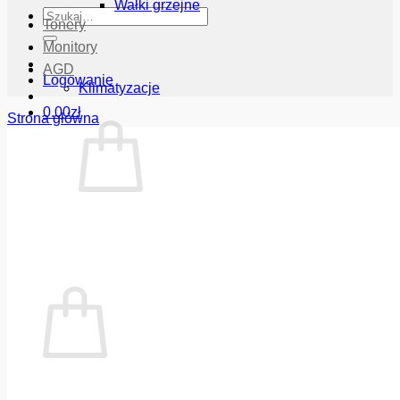
Wałki grzejne
Szukaj:
Tonery
Monitory
AGD
Logowanie
Klimatyzacje
0.00
zł
Strona główna
Brak produktów w koszyku.
Wróć do sklepu
Koszyk
Brak produktów w koszyku.