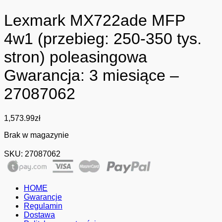
Lexmark MX722ade MFP
4w1 (przebieg: 250-350 tys.
stron) poleasingowa
Gwarancja: 3 miesiące –
27087062
1,573.99
zł
Brak w magazynie
SKU:
27087062
HOME
Gwarancje
Regulamin
Dostawa