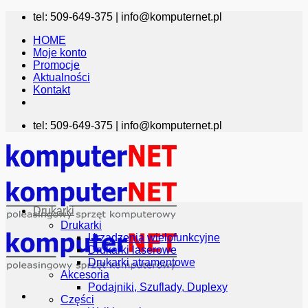
Przewiń
tel: 509-649-375 |
info@komputernet.pl
do
HOME
zawartości
Moje konto
Promocje
Aktualności
Kontakt
tel: 509-649-375 |
info@komputernet.pl
Drukarki
Drukarki
Urządzenia wielofunkcyjne
Drukarki laserowe
Drukarki atramentowe
Akcesoria
Podajniki, Szuflady, Duplexy
Części