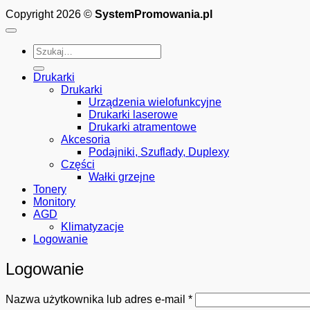
Copyright 2026 ©
SystemPromowania.pl
Szukaj:
Drukarki
Drukarki
Urządzenia wielofunkcyjne
Drukarki laserowe
Drukarki atramentowe
Akcesoria
Podajniki, Szuflady, Duplexy
Części
Wałki grzejne
Tonery
Monitory
AGD
Klimatyzacje
Logowanie
Logowanie
Wymagane
Nazwa użytkownika lub adres e-mail
*