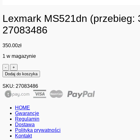
Lexmark MS521dn (przebieg: 3
27083486
350.00
zł
1 w magazynie
ilość
Lexmark
Dodaj do koszyka
MS521dn
(przebieg:
SKU:
27083486
30-
50
tys.
stron)
HOME
poleasingowa
Gwarancje
Gwarancja:
Regulamin
12
Dostawa
miesięcy
Polityka prywatności
-
Kontakt
27083486