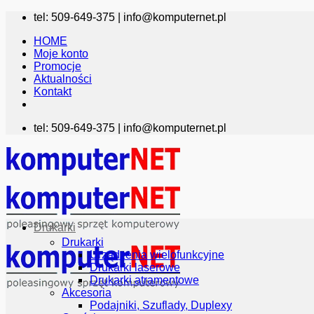
Przewiń
tel: 509-649-375 |
info@komputernet.pl
do
HOME
zawartości
Moje konto
Promocje
Aktualności
Kontakt
tel: 509-649-375 |
info@komputernet.pl
Drukarki
Drukarki
Urządzenia wielofunkcyjne
Drukarki laserowe
Drukarki atramentowe
Akcesoria
Podajniki, Szuflady, Duplexy