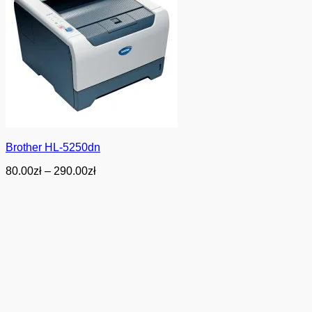
Brother HL-5250dn
Zakres
80.00
zł
–
290.00
zł
cen:
od
80.00zł
do
290.00zł