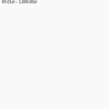
Zakres
65.01
zł
–
1,000.00
zł
cen:
od
65.01zł
do
1,000.00zł