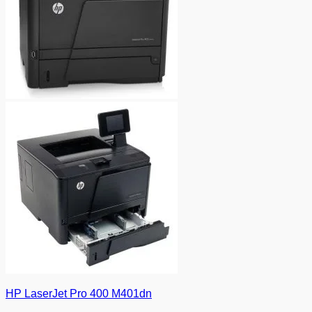
HP LaserJet Pro 400 M401dn