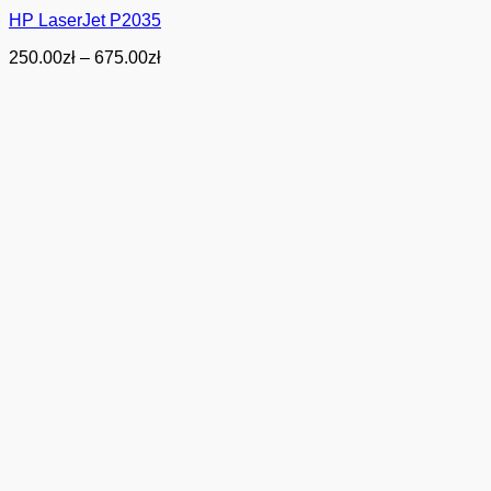
HP LaserJet P2035
Zakres
250.00
zł
–
675.00
zł
cen:
od
250.00zł
do
675.00zł