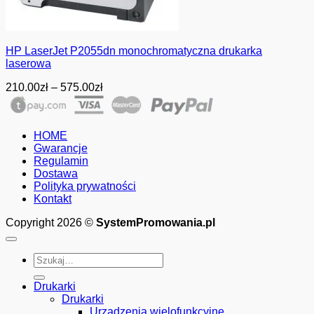
HP LaserJet P2055dn monochromatyczna drukarka
laserowa
Zakres
210.00
zł
–
575.00
zł
cen:
od
210.00zł
HOME
do
Gwarancje
575.00zł
Regulamin
Dostawa
Polityka prywatności
Kontakt
Copyright 2026 ©
SystemPromowania.pl
Szukaj:
Drukarki
Drukarki
Urządzenia wielofunkcyjne