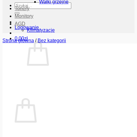
Wałki grzejne
Szukaj:
Tonery
Monitory
AGD
Logowanie
Klimatyzacje
0.00
zł
Strona główna
/
Bez kategorii
Brak produktów w koszyku.
Wróć do sklepu
Koszyk
Brak produktów w koszyku.