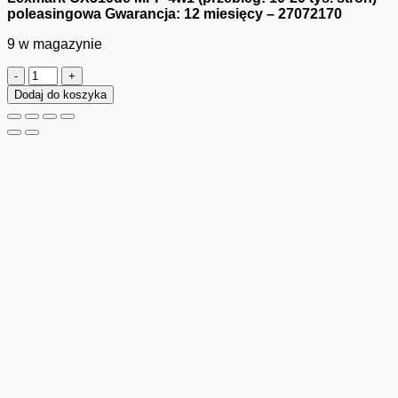
poleasingowa Gwarancja: 12 miesięcy – 27072170
9 w magazynie
ilość
Lexmark
Dodaj do koszyka
CX510de
MFP
4w1
(przebieg:
10-
20
tys.
stron)
poleasingowa
Gwarancja:
12
miesięcy
-
27072170