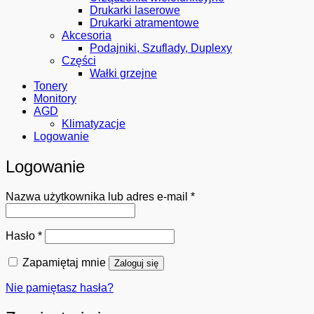
Drukarki laserowe
Drukarki atramentowe
Akcesoria
Podajniki, Szuflady, Duplexy
Części
Wałki grzejne
Tonery
Monitory
AGD
Klimatyzacje
Logowanie
Logowanie
Wymagane
Nazwa użytkownika lub adres e-mail
*
Wymagane
Hasło
*
Zapamiętaj mnie
Zaloguj się
Nie pamiętasz hasła?