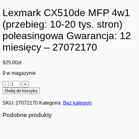
Lexmark CX510de MFP 4w1
(przebieg: 10-20 tys. stron)
poleasingowa Gwarancja: 12
miesięcy – 27072170
925.00
zł
9 w magazynie
ilość
Lexmark
Dodaj do koszyka
CX510de
MFP
SKU:
27072170
Kategoria:
Bez kategorii
4w1
(przebieg:
Podobne produkty
10-
20
tys.
stron)