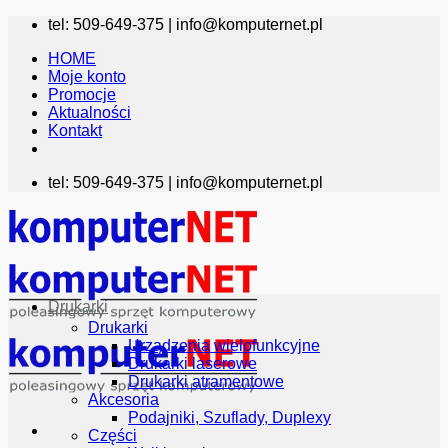
Przewiń
tel: 509-649-375 |
info@komputernet.pl
do
HOME
zawartości
Moje konto
Promocje
Aktualności
Kontakt
tel: 509-649-375 |
info@komputernet.pl
Drukarki
Drukarki
Urządzenia wielofunkcyjne
Drukarki laserowe
Drukarki atramentowe
Akcesoria
Podajniki, Szuflady, Duplexy
Części