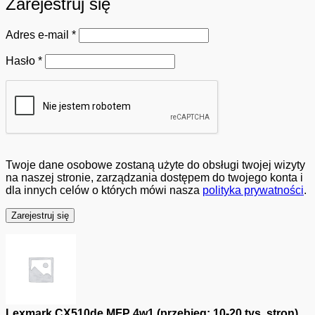
Zarejestruj się
Wymagane
Adres e-mail
*
Wymagane
Hasło
*
Twoje dane osobowe zostaną użyte do obsługi twojej wizyty
na naszej stronie, zarządzania dostępem do twojego konta i
dla innych celów o których mówi nasza
polityka prywatności
.
Zarejestruj się
Lexmark CX510de MFP 4w1 (przebieg: 10-20 tys. stron)