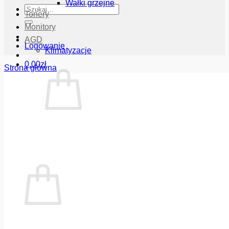
Wałki grzejne
Szukaj:
Tonery
Monitory
AGD
Logowanie
Klimatyzacje
0.00
zł
Strona główna
Brak produktów w koszyku.
Wróć do sklepu
Koszyk
Brak produktów w koszyku.