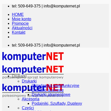
Przewiń
tel: 509-649-375 |
info@komputernet.pl
do
HOME
zawartości
Moje konto
Promocje
Aktualności
Kontakt
tel: 509-649-375 |
info@komputernet.pl
Drukarki
Drukarki
Urządzenia wielofunkcyjne
Drukarki laserowe
Drukarki atramentowe
Akcesoria
Podajniki, Szuflady, Duplexy
Części