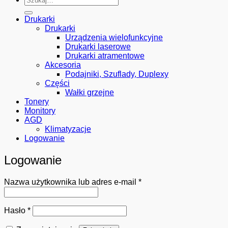
Drukarki
Drukarki
Urządzenia wielofunkcyjne
Drukarki laserowe
Drukarki atramentowe
Akcesoria
Podajniki, Szuflady, Duplexy
Części
Wałki grzejne
Tonery
Monitory
AGD
Klimatyzacje
Logowanie
Logowanie
Wymagane
Nazwa użytkownika lub adres e-mail
*
Wymagane
Hasło
*