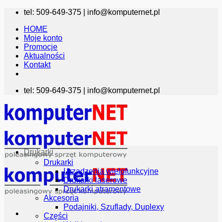
Przewiń
tel: 509-649-375 |
info@komputernet.pl
do
HOME
zawartości
Moje konto
Promocje
Aktualności
Kontakt
tel: 509-649-375 |
info@komputernet.pl
Drukarki
Drukarki
Urządzenia wielofunkcyjne
Drukarki laserowe
Drukarki atramentowe
Akcesoria
Podajniki, Szuflady, Duplexy
Części