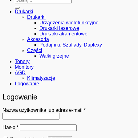
Drukarki
Drukarki
Urządzenia wielofunkcyjne
Drukarki laserowe
Drukarki atramentowe
Akcesoria
Podajniki, Szuflady, Duplexy
Części
Wałki grzejne
Tonery
Monitory
AGD
Klimatyzacje
Logowanie
Logowanie
Wymagane
Nazwa użytkownika lub adres e-mail
*
Wymagane
Hasło
*