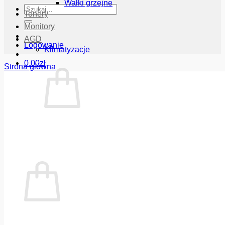
Wałki grzejne
Szukaj:
Tonery
Monitory
AGD
Logowanie
Klimatyzacje
0.00
zł
Strona główna
Brak produktów w koszyku.
Wróć do sklepu
Koszyk
Brak produktów w koszyku.