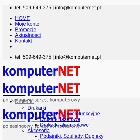
Przewiń
tel: 509-649-375 |
info@komputernet.pl
do
HOME
zawartości
Moje konto
Promocje
Aktualności
Kontakt
tel: 509-649-375 |
info@komputernet.pl
Drukarki
Drukarki
Urządzenia wielofunkcyjne
Drukarki laserowe
Drukarki atramentowe
Akcesoria
Podajniki, Szuflady, Duplexy