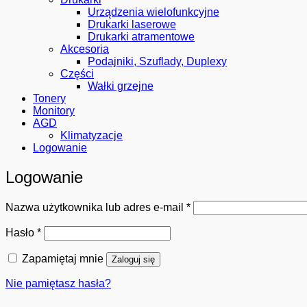
Urządzenia wielofunkcyjne
Drukarki laserowe
Drukarki atramentowe
Akcesoria
Podajniki, Szuflady, Duplexy
Części
Wałki grzejne
Tonery
Monitory
AGD
Klimatyzacje
Logowanie
Logowanie
Wymagane
Nazwa użytkownika lub adres e-mail
*
Wymagane
Hasło
*
Zapamiętaj mnie
Zaloguj się
Nie pamiętasz hasła?