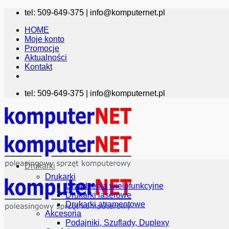
Przewiń
tel: 509-649-375 |
info@komputernet.pl
do
HOME
zawartości
Moje konto
Promocje
Aktualności
Kontakt
tel: 509-649-375 |
info@komputernet.pl
Drukarki
Drukarki
Urządzenia wielofunkcyjne
Drukarki laserowe
Drukarki atramentowe
Akcesoria
Podajniki, Szuflady, Duplexy