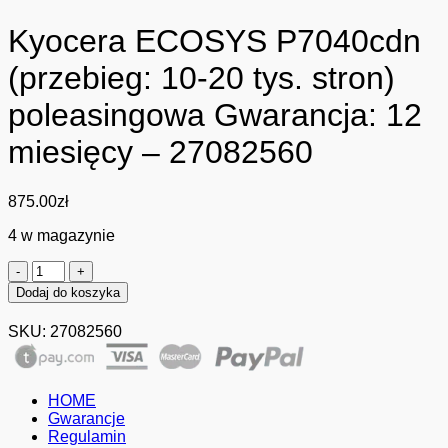
Kyocera ECOSYS P7040cdn
(przebieg: 10-20 tys. stron)
poleasingowa Gwarancja: 12
miesięcy – 27082560
875.00
zł
4 w magazynie
ilość
Kyocera
Dodaj do koszyka
ECOSYS
P7040cdn
SKU:
27082560
(przebieg:
10-
20
tys.
HOME
stron)
Gwarancje
poleasingowa
Regulamin