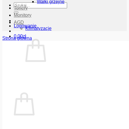
Wałki grzejne
Szukaj:
Tonery
Monitory
AGD
Logowanie
Klimatyzacje
0.00
zł
Strona główna
Brak produktów w koszyku.
Wróć do sklepu
Koszyk
Brak produktów w koszyku.