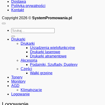
Gwarancja:
Dostawa
12
Polityka prywatności
miesięcy
Kontakt
-
27082560
Copyright 2026 ©
SystemPromowania.pl
Szukaj:
Drukarki
Drukarki
Urządzenia wielofunkcyjne
Drukarki laserowe
Drukarki atramentowe
Akcesoria
Podajniki, Szuflady, Duplexy
Części
Wałki grzejne
Tonery
Monitory
AGD
Klimatyzacje
Logowanie
Logowanie