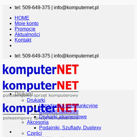
Przewiń
tel: 509-649-375 |
info@komputernet.pl
do
HOME
zawartości
Moje konto
Promocje
Aktualności
Kontakt
tel: 509-649-375 |
info@komputernet.pl
Drukarki
Drukarki
Urządzenia wielofunkcyjne
Drukarki laserowe
Drukarki atramentowe
Akcesoria
Podajniki, Szuflady, Duplexy
Części