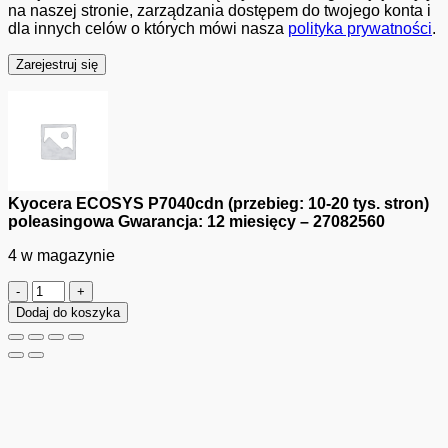
na naszej stronie, zarządzania dostępem do twojego konta i
dla innych celów o których mówi nasza
polityka prywatności
.
Zarejestruj się
Kyocera ECOSYS P7040cdn (przebieg: 10-20 tys. stron)
poleasingowa Gwarancja: 12 miesięcy – 27082560
4 w magazynie
ilość
Kyocera
Dodaj do koszyka
ECOSYS
P7040cdn
(przebieg:
10-
20
tys.
stron)