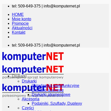
Przewiń
tel: 509-649-375 |
info@komputernet.pl
do
HOME
zawartości
Moje konto
Promocje
Aktualności
Kontakt
tel: 509-649-375 |
info@komputernet.pl
Drukarki
Drukarki
Urządzenia wielofunkcyjne
Drukarki laserowe
Drukarki atramentowe
Akcesoria
Podajniki, Szuflady, Duplexy
Części