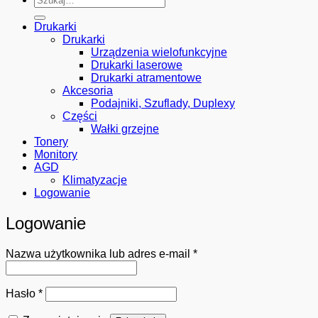
Drukarki
Drukarki
Urządzenia wielofunkcyjne
Drukarki laserowe
Drukarki atramentowe
Akcesoria
Podajniki, Szuflady, Duplexy
Części
Wałki grzejne
Tonery
Monitory
AGD
Klimatyzacje
Logowanie
Logowanie
Wymagane
Nazwa użytkownika lub adres e-mail
*
Wymagane
Hasło
*