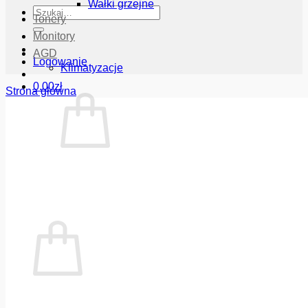
Wałki grzejne
Szukaj:
Tonery
Monitory
AGD
Logowanie
Klimatyzacje
0.00
zł
Strona główna
Brak produktów w koszyku.
Wróć do sklepu
Koszyk
Brak produktów w koszyku.