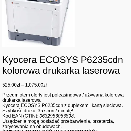
Kyocera ECOSYS P6235cdn
kolorowa drukarka laserowa
Zakres
525.00
zł
–
1,075.00
zł
cen:
Przedmiotem oferty jest poleasingowa / używana kolorowa
od
drukarka laserowa
525.00zł
Kyocera ECOSYS P6235cdn z duplexem i kartą sieciową.
do
Szybkość druku: 35 stron / minutę!
1,075.00zł
Kod EAN (GTIN):
0632983053898
.
Urządzenia mogą posiadać przebarwienia, przetarcia,
zarysowania na obudowach.