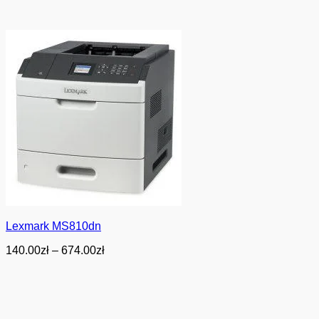
Lexmark MS810dn
Zakres
140.00
zł
–
674.00
zł
cen:
od
140.00zł
do
674.00zł