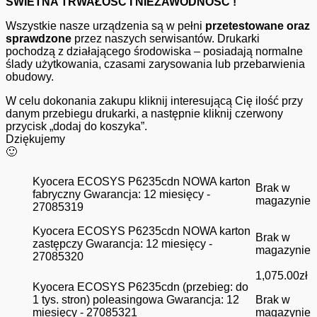
ŚWIETNA TRWAŁOŚĆ I NIEZAWODNOŚĆ !
Wszystkie nasze urządzenia są w pełni
przetestowane oraz
sprawdzone
przez naszych serwisantów. Drukarki
pochodzą z działającego środowiska – posiadają normalne
ślady użytkowania, czasami zarysowania lub przebarwienia
obudowy.
W celu dokonania zakupu kliknij interesującą Cię ilość przy
danym przebiegu drukarki, a następnie kliknij czerwony
przycisk „dodaj do koszyka”.
Dziękujemy
🙂
Kyocera ECOSYS P6235cdn NOWA karton
Brak w
fabryczny Gwarancja: 12 miesięcy -
magazynie
27085319
Kyocera ECOSYS P6235cdn NOWA karton
Brak w
zastępczy Gwarancja: 12 miesięcy -
magazynie
27085320
1,075.00
zł
Kyocera ECOSYS P6235cdn (przebieg: do
1 tys. stron) poleasingowa Gwarancja: 12
Brak w
miesięcy - 27085321
magazynie