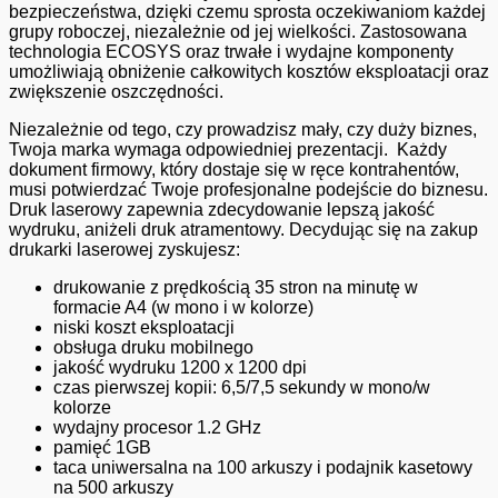
bezpieczeństwa, dzięki czemu sprosta oczekiwaniom każdej
grupy roboczej, niezależnie od jej wielkości. Zastosowana
technologia ECOSYS oraz trwałe i wydajne komponenty
umożliwiają obniżenie całkowitych kosztów eksploatacji oraz
zwiększenie oszczędności.
Niezależnie od tego, czy prowadzisz mały, czy duży biznes,
Twoja marka wymaga odpowiedniej prezentacji. Każdy
dokument firmowy, który dostaje się w ręce kontrahentów,
musi potwierdzać Twoje profesjonalne podejście do biznesu.
Druk laserowy zapewnia zdecydowanie lepszą jakość
wydruku, aniżeli druk atramentowy. Decydując się na zakup
drukarki laserowej zyskujesz:
drukowanie z prędkością 35 stron na minutę w
formacie A4 (w mono i w kolorze)
niski koszt eksploatacji
obsługa druku mobilnego
jakość wydruku 1200 x 1200 dpi
czas pierwszej kopii: 6,5/7,5 sekundy w mono/w
kolorze
wydajny procesor 1.2 GHz
pamięć 1GB
taca uniwersalna na 100 arkuszy i podajnik kasetowy
na 500 arkuszy