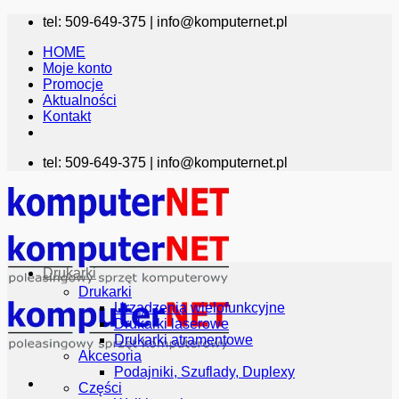
Przewiń
tel: 509-649-375 |
info@komputernet.pl
do
HOME
zawartości
Moje konto
Promocje
Aktualności
Kontakt
tel: 509-649-375 |
info@komputernet.pl
Drukarki
Drukarki
Urządzenia wielofunkcyjne
Drukarki laserowe
Drukarki atramentowe
Akcesoria
Podajniki, Szuflady, Duplexy
Części