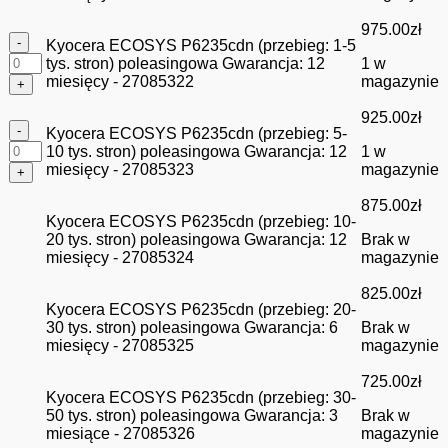
975.00
zł
ilość
Kyocera ECOSYS P6235cdn (przebieg: 1-5
Kyocera
tys. stron) poleasingowa Gwarancja: 12
1 w
ECOSYS
miesięcy - 27085322
magazynie
P6235cdn
(przebieg:
925.00
zł
ilość
1-
Kyocera ECOSYS P6235cdn (przebieg: 5-
Kyocera
5
10 tys. stron) poleasingowa Gwarancja: 12
1 w
ECOSYS
tys.
miesięcy - 27085323
magazynie
P6235cdn
stron)
(przebieg:
poleasingowa
875.00
zł
5-
Gwarancja:
Kyocera ECOSYS P6235cdn (przebieg: 10-
10
12
20 tys. stron) poleasingowa Gwarancja: 12
Brak w
tys.
miesięcy
miesięcy - 27085324
magazynie
stron)
-
poleasingowa
27085322
825.00
zł
Gwarancja:
Kyocera ECOSYS P6235cdn (przebieg: 20-
12
30 tys. stron) poleasingowa Gwarancja: 6
Brak w
miesięcy
miesięcy - 27085325
magazynie
-
27085323
725.00
zł
Kyocera ECOSYS P6235cdn (przebieg: 30-
50 tys. stron) poleasingowa Gwarancja: 3
Brak w
miesiące - 27085326
magazynie