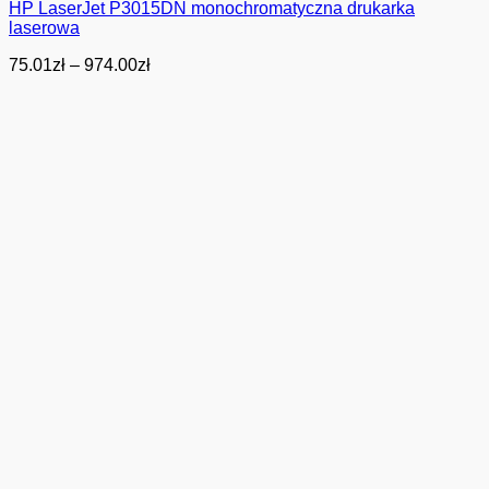
HP LaserJet P3015DN monochromatyczna drukarka
laserowa
Zakres
75.01
zł
–
974.00
zł
cen:
od
75.01zł
do
974.00zł