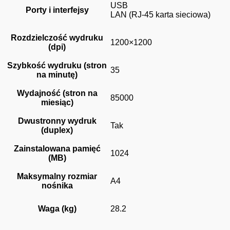
USB
Porty i interfejsy
LAN (RJ-45 karta sieciowa)
Rozdzielczość wydruku
1200×1200
(dpi)
Szybkość wydruku (stron
35
na minutę)
Wydajność (stron na
85000
miesiąc)
Dwustronny wydruk
Tak
(duplex)
Zainstalowana pamięć
1024
(MB)
Maksymalny rozmiar
A4
nośnika
Waga (kg)
28.2