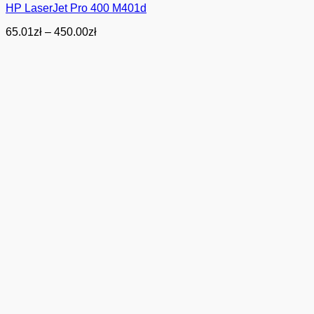
HP LaserJet Pro 400 M401d
Zakres
65.01
zł
–
450.00
zł
cen:
od
65.01zł
do
450.00zł