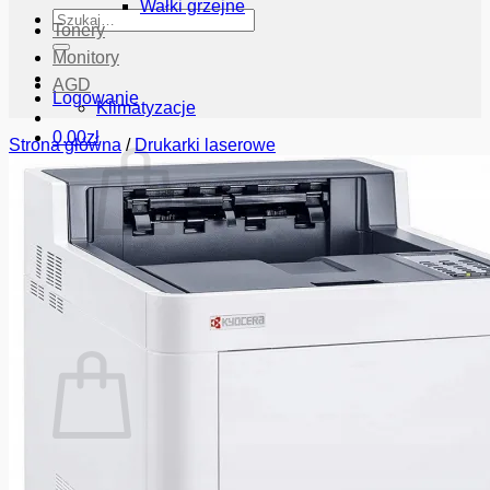
Wałki grzejne
Szukaj:
Tonery
Monitory
AGD
Logowanie
Klimatyzacje
0.00
zł
Strona główna
/
Drukarki laserowe
Brak produktów w koszyku.
Wróć do sklepu
Koszyk
Brak produktów w koszyku.