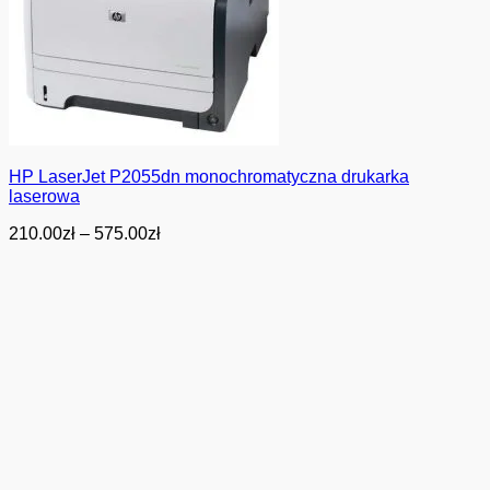
HP LaserJet P2055dn monochromatyczna drukarka
laserowa
Zakres
210.00
zł
–
575.00
zł
cen:
od
210.00zł
do
575.00zł