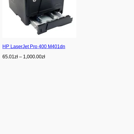
HP LaserJet Pro 400 M401dn
Zakres
65.01
zł
–
1,000.00
zł
cen:
od
65.01zł
do
1,000.00zł