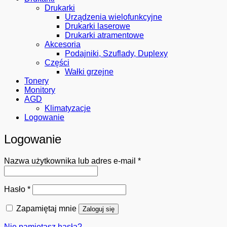
Drukarki
Urządzenia wielofunkcyjne
Drukarki laserowe
Drukarki atramentowe
Akcesoria
Podajniki, Szuflady, Duplexy
Części
Wałki grzejne
Tonery
Monitory
AGD
Klimatyzacje
Logowanie
Logowanie
Wymagane
Nazwa użytkownika lub adres e-mail
*
Wymagane
Hasło
*
Zapamiętaj mnie
Zaloguj się
Nie pamiętasz hasła?