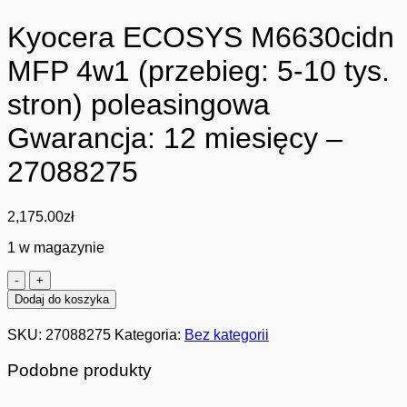
Kyocera ECOSYS M6630cidn
MFP 4w1 (przebieg: 5-10 tys.
stron) poleasingowa
Gwarancja: 12 miesięcy –
27088275
2,175.00
zł
1 w magazynie
ilość
Kyocera
Dodaj do koszyka
ECOSYS
M6630cidn
SKU:
27088275
Kategoria:
Bez kategorii
MFP
4w1
Podobne produkty
(przebieg:
5-