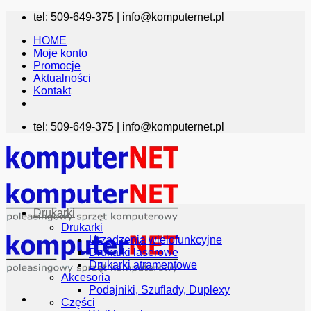
Przewiń
tel: 509-649-375 |
info@komputernet.pl
do
HOME
zawartości
Moje konto
Promocje
Aktualności
Kontakt
tel: 509-649-375 |
info@komputernet.pl
Drukarki
Drukarki
Urządzenia wielofunkcyjne
Drukarki laserowe
Drukarki atramentowe
Akcesoria
Podajniki, Szuflady, Duplexy
Części