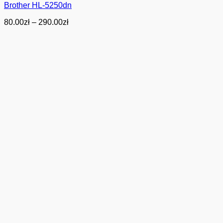
Brother HL-5250dn
Zakres
80.00
zł
–
290.00
zł
cen:
od
80.00zł
do
290.00zł