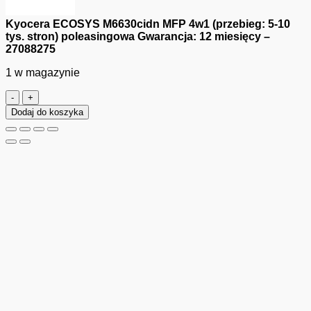
Kyocera ECOSYS M6630cidn MFP 4w1 (przebieg: 5-10
tys. stron) poleasingowa Gwarancja: 12 miesięcy –
27088275
1 w magazynie
ilość
Kyocera
Dodaj do koszyka
ECOSYS
M6630cidn
MFP
4w1
(przebieg:
5-
10
tys.
stron)
poleasingowa
Gwarancja:
12
miesięcy
-
27088275