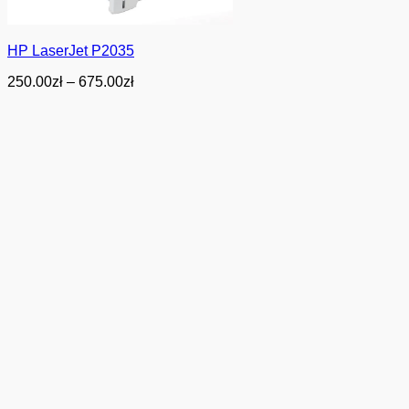
HP LaserJet P2035
Zakres
250.00
zł
–
675.00
zł
cen:
od
250.00zł
do
675.00zł