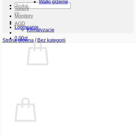
Wałki grzejne
Szukaj:
Tonery
Monitory
AGD
Logowanie
Klimatyzacje
0.00
zł
Strona główna
/
Bez kategorii
Brak produktów w koszyku.
Wróć do sklepu
Koszyk
Brak produktów w koszyku.