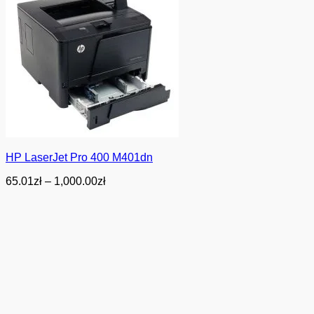
HP LaserJet Pro 400 M401dn
Zakres
65.01
zł
–
1,000.00
zł
cen:
od
65.01zł
do
1,000.00zł