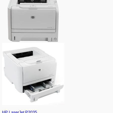
HP LaserJet P2035