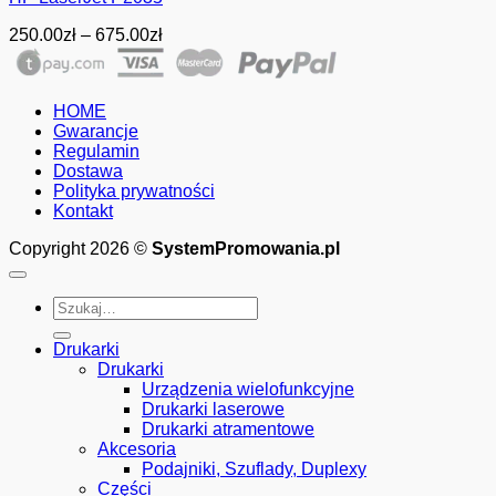
Zakres
250.00
zł
–
675.00
zł
cen:
od
250.00zł
HOME
do
Gwarancje
675.00zł
Regulamin
Dostawa
Polityka prywatności
Kontakt
Copyright 2026 ©
SystemPromowania.pl
Szukaj:
Drukarki
Drukarki
Urządzenia wielofunkcyjne
Drukarki laserowe
Drukarki atramentowe
Akcesoria
Podajniki, Szuflady, Duplexy
Części