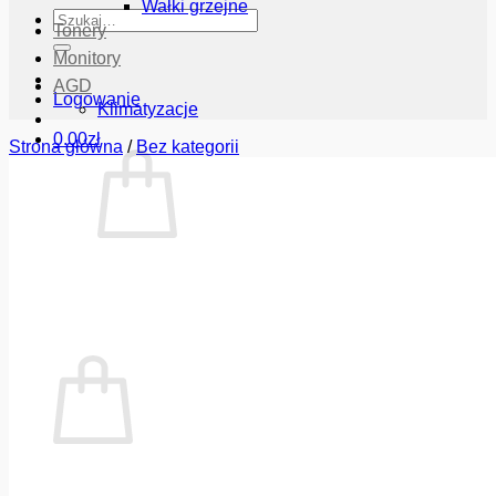
Wałki grzejne
Szukaj:
Tonery
Monitory
AGD
Logowanie
Klimatyzacje
0.00
zł
Strona główna
/
Bez kategorii
Brak produktów w koszyku.
Wróć do sklepu
Koszyk
Brak produktów w koszyku.