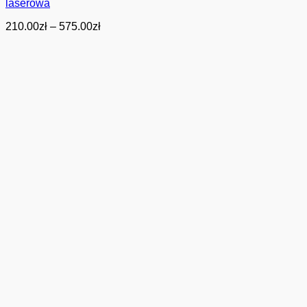
laserowa
Zakres
210.00
zł
–
575.00
zł
cen:
od
210.00zł
do
575.00zł