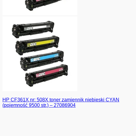
HP CF361X nr: 508X toner zamiennik niebieski CYAN
(pojemność 9500 str.) – 27086904