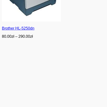
Brother HL-5250dn
Zakres
80.00
zł
–
290.00
zł
cen:
od
80.00zł
do
290.00zł