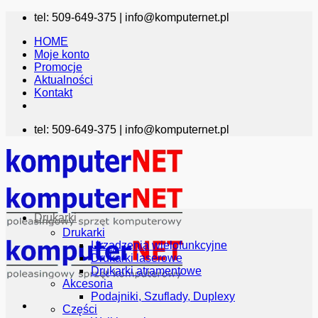
Przewiń
tel: 509-649-375 |
info@komputernet.pl
do
HOME
zawartości
Moje konto
Promocje
Aktualności
Kontakt
tel: 509-649-375 |
info@komputernet.pl
Drukarki
Drukarki
Urządzenia wielofunkcyjne
Drukarki laserowe
Drukarki atramentowe
Akcesoria
Podajniki, Szuflady, Duplexy
Części