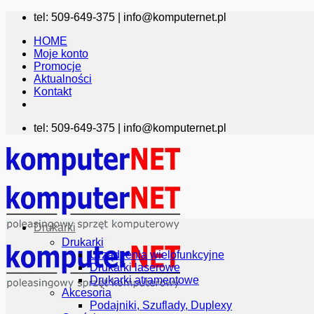
Przewiń
tel: 509-649-375 |
info@komputernet.pl
do
HOME
zawartości
Moje konto
Promocje
Aktualności
Kontakt
tel: 509-649-375 |
info@komputernet.pl
Drukarki
Drukarki
Urządzenia wielofunkcyjne
Drukarki laserowe
Drukarki atramentowe
Akcesoria
Podajniki, Szuflady, Duplexy