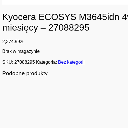
Kyocera ECOSYS M3645idn 4w1 
miesięcy – 27088295
2,374.99
zł
Brak w magazynie
SKU:
27088295
Kategoria:
Bez kategorii
Podobne produkty