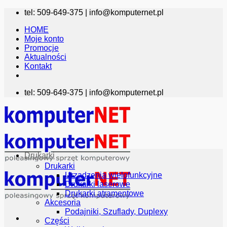
Przewiń
tel: 509-649-375 |
info@komputernet.pl
do
HOME
zawartości
Moje konto
Promocje
Aktualności
Kontakt
tel: 509-649-375 |
info@komputernet.pl
Drukarki
Drukarki
Urządzenia wielofunkcyjne
Drukarki laserowe
Drukarki atramentowe
Akcesoria
Podajniki, Szuflady, Duplexy
Części