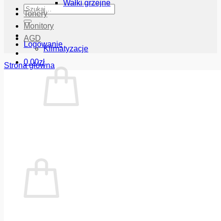
Wałki grzejne
Szukaj:
Tonery
Monitory
AGD
Logowanie
Klimatyzacje
0.00
zł
Strona główna
Brak produktów w koszyku.
Wróć do sklepu
Koszyk
Brak produktów w koszyku.