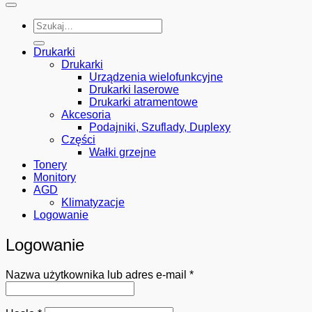
Szukaj:
Drukarki
Drukarki
Urządzenia wielofunkcyjne
Drukarki laserowe
Drukarki atramentowe
Akcesoria
Podajniki, Szuflady, Duplexy
Części
Wałki grzejne
Tonery
Monitory
AGD
Klimatyzacje
Logowanie
Logowanie
Wymagane
Nazwa użytkownika lub adres e-mail
*